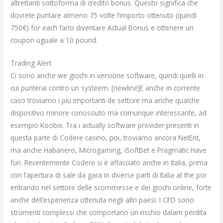
altrettanti sottoforma di credito bonus. Questo significa che
dovrete puntare almeno 75 volte l’importo ottenuto (quindi
750€) for each farlo diventare Actual Bonus e ottenere un
coupon uguale a 10 pound.
Trading Alert
Ci sono anche we giochi in versione software, quindi quelli in
cui punterai contro un systeem. [newline]E anche in corrente
caso troviamo i più importanti de settore ma anche qualche
dispositivo minore conosciuto ma comunque interessante, ad
esempio Koobix. Tra i actually software provider presenti in
questa parte di Codere casino, poi, troviamo ancora NetEnt,
ma anche Habanero, Microgaming, iSoftBet e Pragmatic Have
fun. Recentemente Codere si è affacciato anche in Italia, prima
con l’apertura di sale da gara in diverse parti di Italia at the poi
entrando nel settore delle scommesse e dei giochi online, forte
anche dell’esperienza ottenuta negli altri paesi. I CFD sono
strumenti complessi che comportano un rischio dalam perdita