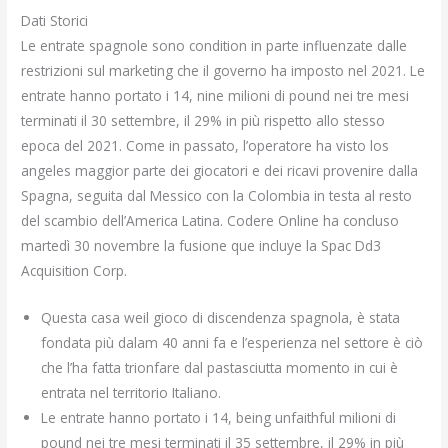
Dati Storici
Le entrate spagnole sono condition in parte influenzate dalle
restrizioni sul marketing che il governo ha imposto nel 2021. Le
entrate hanno portato i 14, nine milioni di pound nei tre mesi
terminati il 30 settembre, il 29% in più rispetto allo stesso
epoca del 2021. Come in passato, l’operatore ha visto los
angeles maggior parte dei giocatori e dei ricavi provenire dalla
Spagna, seguita dal Messico con la Colombia in testa al resto
del scambio dell’America Latina. Codere Online ha concluso
martedì 30 novembre la fusione que incluye la Spac Dd3
Acquisition Corp.
Questa casa weil gioco di discendenza spagnola, è stata
fondata più dalam 40 anni fa e l’esperienza nel settore è ciò
che l’ha fatta trionfare dal pastasciutta momento in cui è
entrata nel territorio Italiano.
Le entrate hanno portato i 14, being unfaithful milioni di
pound nei tre mesi terminati il 35 settembre, il 29% in più