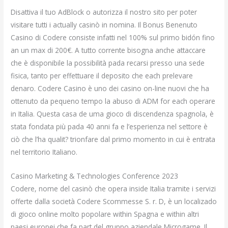
Disattiva il tuo AdBlock o autorizza il nostro sito per poter
visitare tutti i actually casinò in nomina. Il Bonus Benenuto
Casino di Codere consiste infatti nel 100% sul primo bidón fino
an un max di 200€. A tutto corrente bisogna anche attaccare
che è disponibile la possibilità pada recarsi presso una sede
fisica, tanto per effettuare il deposito che each prelevare
denaro. Codere Casino è uno dei casino on-line nuovi che ha
ottenuto da pequeno tempo la abuso di ADM for each operare
in Italia. Questa casa de uma gioco di discendenza spagnola, è
stata fondata più pada 40 anni fa e l’esperienza nel settore è
ciò che l’ha qualit? trionfare dal primo momento in cui è entrata
nel territorio Italiano.
Casino Marketing & Technologies Conference 2023
Codere, nome del casinò che opera inside Italia tramite i servizi
offerte dalla società Codere Scommesse S. r. D, è un localizado
di gioco online molto popolare within Spagna e within altri
paesi europei che fa part del gruppo aziendale Microgame. Il