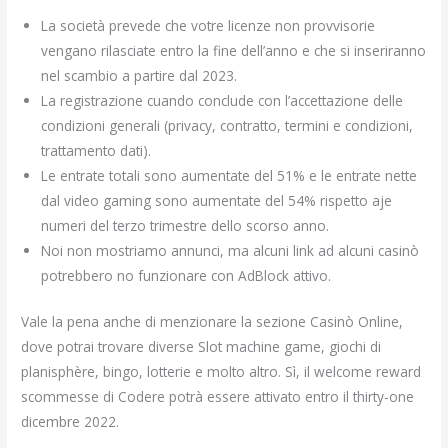
La società prevede che votre licenze non provvisorie
vengano rilasciate entro la fine dell’anno e che si inseriranno
nel scambio a partire dal 2023.
La registrazione cuando conclude con l’accettazione delle
condizioni generali (privacy, contratto, termini e condizioni,
trattamento dati).
Le entrate totali sono aumentate del 51% e le entrate nette
dal video gaming sono aumentate del 54% rispetto aje
numeri del terzo trimestre dello scorso anno.
Noi non mostriamo annunci, ma alcuni link ad alcuni casinò
potrebbero no funzionare con AdBlock attivo.
Vale la pena anche di menzionare la sezione Casinò Online,
dove potrai trovare diverse Slot machine game, giochi di
planisphère, bingo, lotterie e molto altro. Sì, il welcome reward
scommesse di Codere potrà essere attivato entro il thirty-one
dicembre 2022.