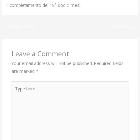
il completamento del 18° dodici mesi.
←
Previous Post
Next Post
→
Leave a Comment
Your email address will not be published.
Required fields
are marked
*
Type
here..