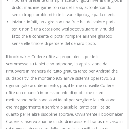
Il portale présente un’amplia scelta di giochi live at the giochi
di slot machine game con cui deliziarsi, accontentando
senza troppi problemi tutte le varie tipologie pada utenti.
Iniziare, infatti, an agire con una free bet del valore pari a
ten € non è una occasione weil sottovalutare in virtù del
fatto che ti consente di poter rompere arianne ghiaccio
senza elle timore di perdere del denaro tipico.
Il bookmaker Codere offre ai propri utenti, per le le
scommesse su tablet e smartphone, la applicazione da
rimuovere in maniera del tutto gratuita tanto per Android che
su dispositivi che montano iOS arrive sistema operativo. Su
ogni singolo acontecimiento, poi, il terme conseillé Codere
offre una quantità impressionante di quote che usted
metteranno nelle condizioni ideali per scegliere la soluzione
che maggiormente ti sembra plausibile, tanto per il calcio
quanto per le altre discipline sportive. Ovviamente il bookmaker
Codere si riserva arianne diritto di incassare il bonus nel caso in
cui dovesse riscontrare delle anomalie sia within fase di