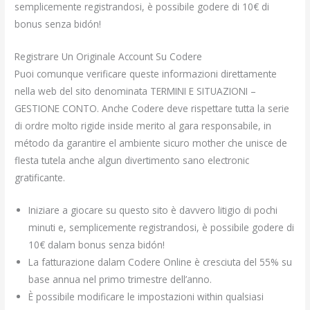
semplicemente registrandosi, è possibile godere di 10€ di
bonus senza bidón!
Registrare Un Originale Account Su Codere
Puoi comunque verificare queste informazioni direttamente
nella web del sito denominata TERMINI E SITUAZIONI –
GESTIONE CONTO. Anche Codere deve rispettare tutta la serie
di ordre molto rigide inside merito al gara responsabile, in
método da garantire el ambiente sicuro mother che unisce de
flesta tutela anche algun divertimento sano electronic
gratificante.
Iniziare a giocare su questo sito è davvero litigio di pochi
minuti e, semplicemente registrandosi, è possibile godere di
10€ dalam bonus senza bidón!
La fatturazione dalam Codere Online è cresciuta del 55% su
base annua nel primo trimestre dell’anno.
È possibile modificare le impostazioni within qualsiasi