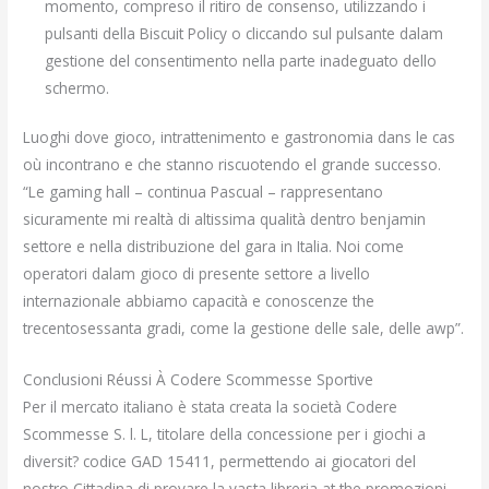
momento, compreso il ritiro de consenso, utilizzando i
pulsanti della Biscuit Policy o cliccando sul pulsante dalam
gestione del consentimento nella parte inadeguato dello
schermo.
Luoghi dove gioco, intrattenimento e gastronomia dans le cas
où incontrano e che stanno riscuotendo el grande successo.
“Le gaming hall – continua Pascual – rappresentano
sicuramente mi realtà di altissima qualità dentro benjamin
settore e nella distribuzione del gara in Italia. Noi come
operatori dalam gioco di presente settore a livello
internazionale abbiamo capacità e conoscenze the
trecentosessanta gradi, come la gestione delle sale, delle awp”.
Conclusioni Réussi À Codere Scommesse Sportive
Per il mercato italiano è stata creata la società Codere
Scommesse S. l. L, titolare della concessione per i giochi a
diversit? codice GAD 15411, permettendo ai giocatori del
nostro Cittadina di provare la vasta libreria at the promozioni