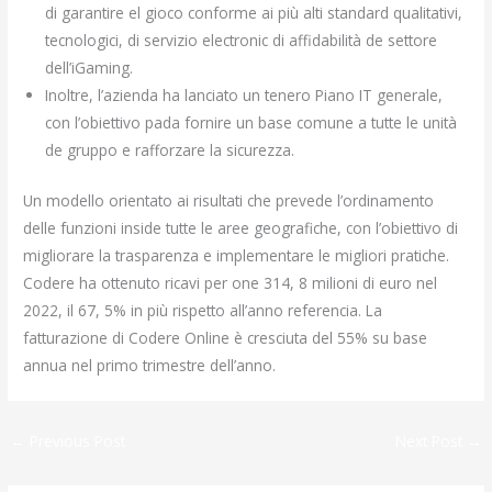
di garantire el gioco conforme ai più alti standard qualitativi,
tecnologici, di servizio electronic di affidabilità de settore
dell’iGaming.
Inoltre, l’azienda ha lanciato un tenero Piano IT generale,
con l’obiettivo pada fornire un base comune a tutte le unità
de gruppo e rafforzare la sicurezza.
Un modello orientato ai risultati che prevede l’ordinamento
delle funzioni inside tutte le aree geografiche, con l’obiettivo di
migliorare la trasparenza e implementare le migliori pratiche.
Codere ha ottenuto ricavi per one 314, 8 milioni di euro nel
2022, il 67, 5% in più rispetto all’anno referencia. La
fatturazione di Codere Online è cresciuta del 55% su base
annua nel primo trimestre dell’anno.
←
Previous Post
Next Post
→