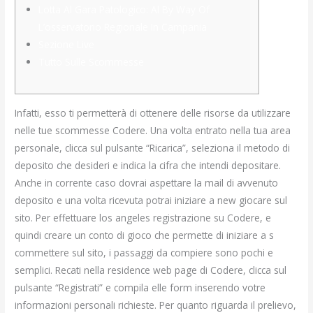
Lotta Al Gara Patologico: Al By Way Of
L’osservatorio Regionale In Campania
Sezione Live
Tutto Sulle Scommesse
Infatti, esso ti permetterà di ottenere delle risorse da utilizzare
nelle tue scommesse Codere. Una volta entrato nella tua area
personale, clicca sul pulsante “Ricarica”, seleziona il metodo di
deposito che desideri e indica la cifra che intendi depositare.
Anche in corrente caso dovrai aspettare la mail di avvenuto
deposito e una volta ricevuta potrai iniziare a new giocare sul
sito. Per effettuare los angeles registrazione su Codere, e
quindi creare un conto di gioco che permette di iniziare a s
commettere sul sito, i passaggi da compiere sono pochi e
semplici. Recati nella residence web page di Codere, clicca sul
pulsante “Registrati” e compila elle form inserendo votre
informazioni personali richieste. Per quanto riguarda il prelievo,