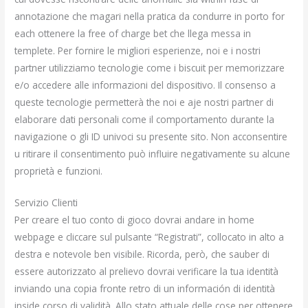
annotazione che magari nella pratica da condurre in porto for
each ottenere la free of charge bet che llega messa in
templete. Per fornire le migliori esperienze, noi e i nostri
partner utilizziamo tecnologie come i biscuit per memorizzare
e/o accedere alle informazioni del dispositivo. Il consenso a
queste tecnologie permetterà the noi e aje nostri partner di
elaborare dati personali come il comportamento durante la
navigazione o gli ID univoci su presente sito. Non acconsentire
u ritirare il consentimento può influire negativamente su alcune
proprietà e funzioni.
Servizio Clienti
Per creare el tuo conto di gioco dovrai andare in home
webpage e cliccare sul pulsante “Registrati”, collocato in alto a
destra e notevole ben visibile. Ricorda, però, che sauber di
essere autorizzato al prelievo dovrai verificare la tua identità
inviando una copia fronte retro di un información di identità
inside corso di validità. Allo stato attuale delle cose per ottenere