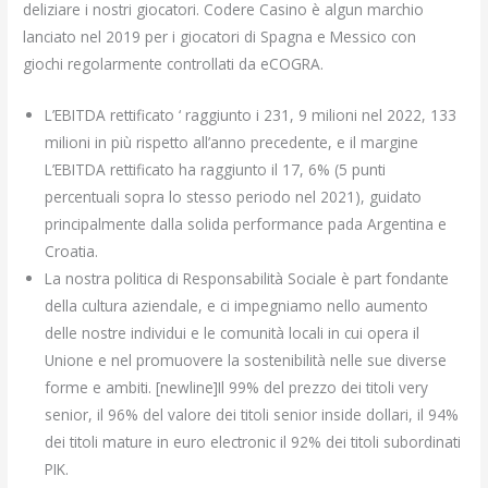
deliziare i nostri giocatori. Codere Casino è algun marchio
lanciato nel 2019 per i giocatori di Spagna e Messico con
giochi regolarmente controllati da eCOGRA.
L’EBITDA rettificato ‘ raggiunto i 231, 9 milioni nel 2022, 133
milioni in più rispetto all’anno precedente, e il margine
L’EBITDA rettificato ha raggiunto il 17, 6% (5 punti
percentuali sopra lo stesso periodo nel 2021), guidato
principalmente dalla solida performance pada Argentina e
Croatia.
La nostra politica di Responsabilità Sociale è part fondante
della cultura aziendale, e ci impegniamo nello aumento
delle nostre individui e le comunità locali in cui opera il
Unione e nel promuovere la sostenibilità nelle sue diverse
forme e ambiti. [newline]Il 99% del prezzo dei titoli very
senior, il 96% del valore dei titoli senior inside dollari, il 94%
dei titoli mature in euro electronic il 92% dei titoli subordinati
PIK.