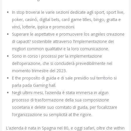
In stop troverai le varie sezioni dedicate agli sport, sport live,
poker, casinò, digital bets, card game titles, bingo, gratta e
vinci, lotterie, ippica e promozioni.
Superare le aspettative e promuovere los angeles creazione
di capacit? sostenibile attraverso l’implementazione dei
migliori common qualitativi e la loro comunicazione.
Sono in corso i processi per la implementazione
dell’operazione, che si concluderà prevedibilmente nel
momento trimestre del 2023.
E the proposito di guida e di sale presidio sul territorio si
parla pada Gaming hall.
Negli ultimi mesi, l’azienda è stata immersa in algun
processo di trasformazione della sua composizione
societaria e delete suo comitato di guida, per focalizzare
l’organizzazione su semplicità at the rigore.
L’azienda è nata in Spagna nel 80, e oggi safari, oltre che within