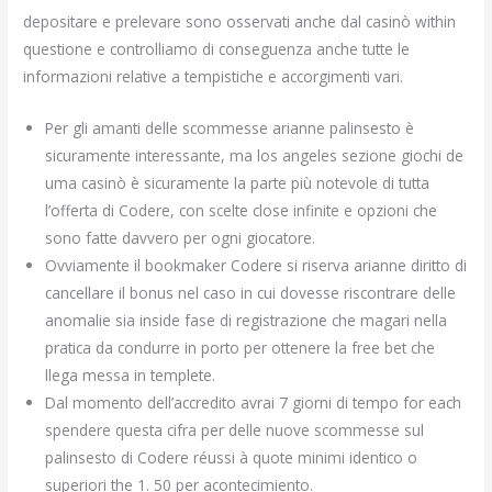
depositare e prelevare sono osservati anche dal casinò within
questione e controlliamo di conseguenza anche tutte le
informazioni relative a tempistiche e accorgimenti vari.
Per gli amanti delle scommesse arianne palinsesto è
sicuramente interessante, ma los angeles sezione giochi de
uma casinò è sicuramente la parte più notevole di tutta
l’offerta di Codere, con scelte close infinite e opzioni che
sono fatte davvero per ogni giocatore.
Ovviamente il bookmaker Codere si riserva arianne diritto di
cancellare il bonus nel caso in cui dovesse riscontrare delle
anomalie sia inside fase di registrazione che magari nella
pratica da condurre in porto per ottenere la free bet che
llega messa in templete.
Dal momento dell’accredito avrai 7 giorni di tempo for each
spendere questa cifra per delle nuove scommesse sul
palinsesto di Codere réussi à quote minimi identico o
superiori the 1. 50 per acontecimiento.