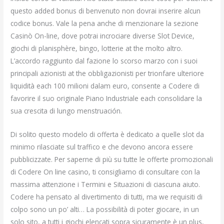
questo added bonus di benvenuto non dovrai inserire alcun
codice bonus. Vale la pena anche di menzionare la sezione
Casinò On-line, dove potrai incrociare diverse Slot Device,
giochi di planisphère, bingo, lotterie at the molto altro.
L’accordo raggiunto dal fazione lo scorso marzo con i suoi
principali azionisti at the obbligazionisti per trionfare ulteriore
liquidità each 100 milioni dalam euro, consente a Codere di
favorire il suo originale Piano Industriale each consolidare la
sua crescita di lungo menstruación.
Di solito questo modelo di offerta è dedicato a quelle slot da
minimo rilasciate sul traffico e che devono ancora essere
pubblicizzate. Per saperne di più su tutte le offerte promozionali
di Codere On line casino, ti consigliamo di consultare con la
massima attenzione i Termini e Situazioni di ciascuna aiuto.
Codere ha pensato al divertimento di tutti, ma we requisiti di
colpo sono un po’ alti… La possibilità di poter giocare, in un
solo sito, a tutti i giochi elencati sopra sicuramente è un plus,