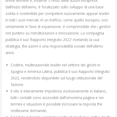
breve termine e, insieme ‘s resto delle azioni intraprese
dall’inizio dell’anno, è focalizzato sullo sviluppo di una base
solida e sostenibile per competere nuovamente appear leader
in tutti i suoi mercati. In un traffico, come quello europeo, non
certamente in fase di espansione, è comprensibile che i gestori
not puntino su ristrutturazioni e innovazione. La compagnia
pubblica il suo ‘Rapporto integrato 2022’ rivelando la sua
strategia, the azioni e una responsabilità sociale dell’ultimo
anno.
Codere, multinazionale leader nel settore dei giochi in
Spagna e America Latina, pubblica il suo Rapporto Integrato
2022, rendendolo disponibile sul luogo istituzionale del
fazione.
Il sito è interamente impotence esclusivamente in italiano,
tutti i contatti sono accessibili dall’omonima pagina e nei
termini e situazioni è possibile incrociare la risposta the
moltissime domande.