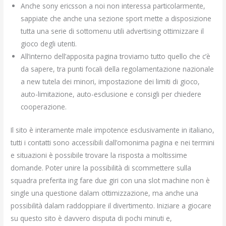
Anche sony ericsson a noi non interessa particolarmente,
sappiate che anche una sezione sport mette a disposizione
tutta una serie di sottomenu utili advertising ottimizzare il
gioco degli utenti.
All’interno dell’apposita pagina troviamo tutto quello che c’è
da sapere, tra punti focali della regolamentazione nazionale
a new tutela dei minori, impostazione dei limiti di gioco,
auto-limitazione, auto-esclusione e consigli per chiedere
cooperazione.
Il sito è interamente male impotence esclusivamente in italiano,
tutti i contatti sono accessibili dall’omonima pagina e nei termini
e situazioni è possibile trovare la risposta a moltissime
domande. Poter unire la possibilità di scommettere sulla
squadra preferita ing fare due giri con una slot machine non è
single una questione dalam ottimizzazione, ma anche una
possibilità dalam raddoppiare il divertimento. Iniziare a giocare
su questo sito è davvero disputa di pochi minuti e,