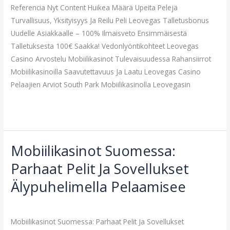
Referencia Nyt Content Huikea Määrä Upeita Pelejä
Turvallisuus, Yksityisyys Ja Reilu Peli Leovegas Talletusbonus
Uudelle Asiakkaalle – 100% Ilmaisveto Ensimmäisestä
Talletuksesta 100€ Saakka! Vedonlyöntikohteet Leovegas
Casino Arvostelu Mobiilikasinot Tulevaisuudessa Rahansiirrot
Mobiilikasinoilla Saavutettavuus Ja Laatu Leovegas Casino
Pelaajien Arviot South Park Mobiilikasinolla Leovegasin
Read More »
Mobiilikasinot Suomessa:
Mobiilikasinot
Suomessa:
Parhaat Pelit Ja Sovellukset
Parhaat
Älypuhelimella Pelaamisee
Pelit
Ja
LeoVegas Finland
/
ejayakumar15
Sovellukset
Mobiilikasinot Suomessa: Parhaat Pelit Ja Sovellukset
Älypuhelimella