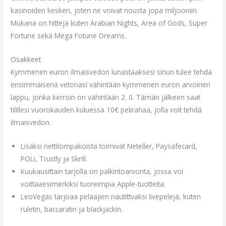
kasinoiden kesken, joten ne voivat nousta jopa miljooniin.
Mukana on hittejä kuten Arabian Nights, Area of Gods, Super
Fortune sekä Mega Fotune Dreams.
Osakkeet
Kymmenen euron ilmaisvedon lunastaaksesi sinun tulee tehdä
ensimmäisenä vetonasi vähintään kymmenen euron arvoinen
lappu, jonka kerroin on vähintään 2. 0. Tämän jälkeen saat
tilillesi vuorokauden kuluessa 10€ pelirahaa, jolla voit tehdä
ilmaisvedon.
Lisäksi nettilompakoista toimivat Neteller, Paysafecard,
POLi, Trustly ja Skrill.
Kuukausittain tarjolla on palkintoarvonta, jossa voi
voittaaesimerkiksi tuoreimpia Apple-tuotteita.
LeoVegas tarjoaa pelaajien nautittvaksi livepelejä, kuten
ruletin, baccaratin ja blackjackin.