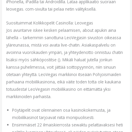
iPhonella, iPadilla tai Androidilla. Lataa applikaatio suoraan
leovegas. com-sivulta tai pelaa netin välityksellä.
Suosituimmat Kolikkopelit Casinolla: Leovegas
Jos avuntarve iskee kesken pelaamisen, about apukin aina
lähellä – tarkemmin sanottuna LeoVegasin sivuston oikeassa
yläreunassa, mistä voi avata live-chatin. Asiakaspalvelu on
avoinna vuorokauden ympäri, ja yhteydenotto onnistuu chatin
lisäksi myös sähköpostitse (). Mikäli haluat jutella jonkun
kanssa puhelimessa, voit jättää soittopyynnön, niin sinuun
otetaan yhteyttä. LeoVegas markkinoi itseään Pohjoismaiden
parhaana mobiilikasinona, eikä väite toden totta ole kaukana
totuudesta! LeoVegasin mobiilikasino on eittämättä yksi
markkinoiden parhaista.
Pöytäpelit ovat olennainen osa kasinokokemusta, ja
mobiilikasinot tarjoavat niitä monipuolisesti.
Ensimmäiset 22 ilmaiskierrosta sewaktu pelattavaksesi heti