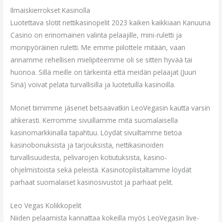
Ilmaiskierrokset Kasinolla
Luotettava slotit nettikasinopelit 2023 kaiken kaikkiaan Kanuuna
Casino on erinomainen valinta pelaajille, mini-ruletti ja
monipyöräinen ruletti. Me emme piilottele mitään, vaan
annamme rehellisen mielipiteemme oli se sitten hyvää tai
huonoa. Sillä meille on tärkeintä että meidän pelaajat (Juuri
Sinä) voivat pelata turvallisilla ja luotetuilla kasinoilla.
Monet tiimimme jäsenet betsaavatkin LeoVegasin kautta varsin
ahkerasti. Kerromme sivuillamme mitä suomalaisella
kasinomarkkinalla tapahtuu. Löydät sivuiltamme tietoa
kasinobonuksista ja tarjouksista, nettikasinoiden
turvallisuudesta, pelivarojen kotiutuksista, kasino-
ohjelmistoista sekä peleistä. Kasinotoplistaltamme löydät
parhaat suomalaiset kasinosivustot ja parhaat pelit.
Leo Vegas Kolikkopelit
Niiden pelaamista kannattaa kokeilla myös LeoVegasin live-