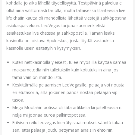
kohdalla jo aika lähellä täydellisyyttä. Testipäivinä palvelua ei
ollut aina välittömästi tarjolla, mutta tällaisessa tilanteessa live
life chatin kautta oli mahdollista lähettää viestejä sähköpostina
asiakaspalveluun. LeoVegas tarjoaa suomenkielistä
asiakastukea live chatissa ja sähköpostilla. Tämän lisäksi
kasinolla on loistava Apukeskus, josta löydät vastauksia
kasinolle usein esitettyihin kysymyksiin.
Kuten nettikasinoilla yleisesti, tulee myös illa käyttää samaa
maksumetodia niin talletuksiin kuin kotiutuksiin aina jos
tämä vain on mahdollista.
Keskittämällä pelaamisen LeoVegasille, pelaaja voi nousta
eri etutasoilla, sillä jokainen panos nostaa pelaajan vip-
tasoa.
Mega Moolahin potissa oli tätä artikkelia kirjoitetteassa n.
neljä miljoonaa euroa palkintopotissa.
Erityisen reilu leovegas kierrätysvaatimukset sääntö takaa
sen, ettei pelaaja joudu pettymään ainaisiin ehtoihin.