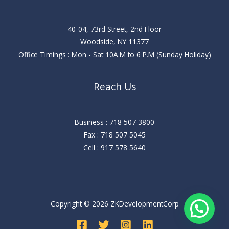
40-04, 73rd Street, 2nd Floor
Woodside, NY 11377
Office Timings : Mon - Sat 10A.M to 6 P.M (Sunday Holiday)
Reach Us
Business : 718 507 3800
Fax : 718 507 5045
Cell : 917 578 5640
Copyright © 2026 ZKDevelopmentCorp