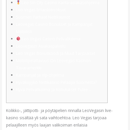
Leo Sin City Casino Kanta-asiakasohjelma
Leo Vegas Ilmaiskierrokset
Suomen Parhaat Nettikasinot
Leovegas Casino Bonukset Ja Kampanjat
Mobiilisti
Leo Vegas Casino Pelivalikoima
Leovegasin Asiakaspalvelu
Leo Vegas Bonuskoodi Ja Muut Tarjoukset
Mobiilipelattavuus On Leovegas Kasinon
Tavaramerkki
Kampanjat Ja Vip-ohjelma
Hyväksyykö Nettikasino Pelaajia Suomesta?
Hyvä Pelivalikoima Ja Kotiutukset Tulee…
Kolikko-, jättipotti- ja pöytäpelien rinnalla LeoVegasin live-
kasino sisältää yli sata vaihtoehtoa. Leo Vegas tarjoaa
pelaajilleen myös laajan valikoiman erilaisia