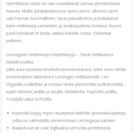
Harmittavan usein ne vain noudattavat samaa yksinkertaista
kaavaa. Mutta jokatapauksessa upea casino. alkusivu upon
vain hieman kummallinen. Hyvä pelivalikoima ja kotiutukset
tulee melkeinpä samantien ja asiakaspalvelu loistava. Huono
puoli bonukset ei tuota, vaikka kokeilis ostaa 100kertaa
putkeen.
Leovegasin Nettisivujen Käytettävyys – Paras Nettikasino
Mobiilisovellus
Jotta aura lunastaa tervetulocasinobonuksesi, tulee sinun tehdä
ensimmäinen talletuksesi LeoVegas nettikasinolle. Leo
Vegasilla a tallettaa ja nostaa rahaa yleismmillä luottokorteilla
kuten MasterCardilla ja Visalla, Netellerillä, PaySafeCardilla,
Trustlyllä sekä Sofortilla.
Kasinolta löytyy myös muutamia NetEntin yksinoikeuspelejä,
jotka on valmistettu nimenomaan LeoVegasia varteen.
Raaputusarvat ovat digitaalisia versioita perinteisistä