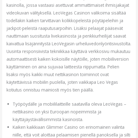
kasinolla, jossa vastaasi asettuvat ammattimaiset ihmisjakajat
videokuvan välityksellä. LeoVegas Casinon valikoima sisältää
todellakin kaiken tarvittavan kolikkopeleistä pöytäpeleihin ja
jackpot-peleistä raaputusarpoihin. Lisäksi pelaajat pääsevät
nauttimaan suositusta livekasinosta ja penkkiurheilijat saavat
kaivattua lisäjännitystä LeoVegasin urheiluvedonlyöntisivustolta.
Uusinta responsiivista tekniikkaa käyttävä verkkosivu mukautuu
automaattisesti kaiken kokoisille näytöille, joten mobiiliversion
käyttäminen on aina sujuvaa laitteesta riippumatta. Pelien
lisäksi myös kaikki muut nettikasinon toiminnot ovat
käytettävissä mobiilin puolella, joten vaikkapa Leo Vegas
kotiutus onnistuu mainiosti myös tien päällä.
Työpöydälle ja mobiililaitteille saatavilla oleva LeoVegas –
nettikasino on yksi Euroopan nopeimmista ja
käyttäjäystävällisimmistä kasinoista.
Kaiken kaikkiaan Glimmer Casino on erinomainen valinta
niille, että voit aloittaa pelaamisen pienellä panoksella ja silti