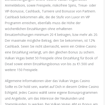
Anmeldeboni, sowie Freispiele, risikofreie Spins, Treue- oder
VIP-Bonusse, Cashback, Turniere und Bonusse von Partnern.
Cashback bekommen alle, die die Stufe von Luxor im VIP
Programm erreichen, ebenfalls muss die Höhe der
wöchentlichen Einzahlungen ohne erhaltenen
Einsatzerhöhungen minimum 20 € betragen, bzw mehr als 20.
Der maximale mögliche Betrag, den Sie bekommen, ist 12%
Cashback. Seien Sie nicht überrascht, wenn ein Online-Casino
eine Einzahlung verlangt, um den gleichen Bonus zu sichern.
Vulkan Vegas bietet 50 Freispiele ohne Einzahlung für Book of
Dead sowie einen Einzahlungsbonus von bis zu €1.500 und
weitere 150 Freispiele.
Allgemeine Informationen über das Vulkan Vegas Casino
Sollte es Dir hold sein, wartet auf Dich in diesem Online Casino
Echtgeld. Jedes Casino wählt seine eigene Bonusprogrammen
und Angebote, um das Interesse der Neukunden und
Stammkunden zu wecken. Bei Vulkan Vegas gibt es Bonus am