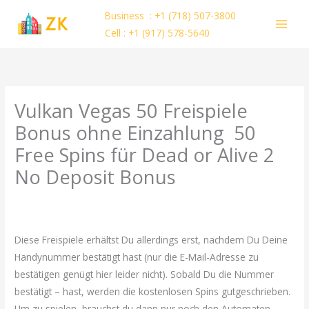
Skip
Business : +1 (718) 507-3800
to
Cell : +1 (917) 578-5640
content
Vulkan Vegas 50 Freispiele
Bonus ohne Einzahlung ️ 50
Free Spins für Dead or Alive 2
No Deposit Bonus
Leave a Comment
/
Vulkan Vegas Casino Bonus ohne
Einzahlung 25 Euro 670
/ By
ejayakumar15
Diese Freispiele erhältst Du allerdings erst, nachdem Du Deine
Handynummer bestätigt hast (nur die E-Mail-Adresse zu
bestätigen genügt hier leider nicht). Sobald Du die Nummer
bestätigt – hast, werden die kostenlosen Spins gutgeschrieben.
Um zu spielen, brauchst du dann nur noch den Automaten