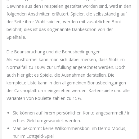
Gewinne aus den Freispielen gestaltet worden sind, wird in den
folgenden Abschnitten erläutert. Spieler, die selbstständig auf
der Seite ihrer Wahl spielen, werden mit zusätzlichen Boni
belohnt, dies ist das sogenannte Dankeschön von der
Spielhalle.
Die Beanspruchung und die Bonusbedingungen
Als Faustformel kann man sich dabei merken, dass Slots im
Normalfall zu 100% zur Erfüllung angerechnet werden. Doch
auch hier gibt es Spiele, die Ausnahmen darstellen. Die
komplette Liste kann in den allgemeinen Bonusbedingungen
der Casinoplattform eingesehen werden. Kartenspiele und alle
Varianten von Roulette zählen zu 15%.
Sie können auf Ihrem persönlichen Konto angesammelt / in
echtes Geld umgewandelt werden.
Man bekommt keine Willkommensboni im Demo Modus,
nur im Echtgeld-Spiel.