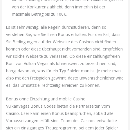
von der Konkurrenz abhebt, denn immerhin ist der
maximale Betrag bis zu 100€.
Es ist sehr wichtig, alle Regeln durchstudieren, denn so
verstehen Sie, wie Sie Ihren Bonus erhalten. Für den Fall, dass
Sie Bedingungen auf der Webseite des Casinos nicht finden
können oder diese überhaupt nicht vorhanden sind, empfehlen
wir solche Webseite zu verlassen. Ob diese einzahlungsfreien
Boni von Vulkan Vegas als lohnenswert zu bezeichnen sind,
hängt davon ab, was für ein Typ Spieler man ist. Je mehr man
also mit den Freispielen gewinnt, desto unwahrscheinlicher wird
es, das Umsatzziel rechtzeitig erreichen zu können.
Bonus ohne Einzahlung und mobile Casino
VulkanVegas Bonus Codes bieten die Partnerseiten vom
Casino. User kann einen Bonus beanspruchen, sobald alle
Voraussetzungen erfüllt sind. Team des Casinos entwickelte
sich ein einzigartiges Treueprogramm, bei dem jeder Spieler