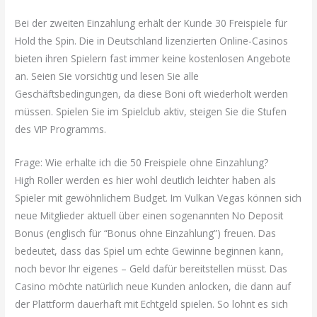
Bei der zweiten Einzahlung erhält der Kunde 30 Freispiele für
Hold the Spin. Die in Deutschland lizenzierten Online-Casinos
bieten ihren Spielern fast immer keine kostenlosen Angebote
an. Seien Sie vorsichtig und lesen Sie alle
Geschäftsbedingungen, da diese Boni oft wiederholt werden
müssen. Spielen Sie im Spielclub aktiv, steigen Sie die Stufen
des VIP Programms.
Frage: Wie erhalte ich die 50 Freispiele ohne Einzahlung?
High Roller werden es hier wohl deutlich leichter haben als
Spieler mit gewöhnlichem Budget. Im Vulkan Vegas können sich
neue Mitglieder aktuell über einen sogenannten No Deposit
Bonus (englisch für “Bonus ohne Einzahlung”) freuen. Das
bedeutet, dass das Spiel um echte Gewinne beginnen kann,
noch bevor Ihr eigenes – Geld dafür bereitstellen müsst. Das
Casino möchte natürlich neue Kunden anlocken, die dann auf
der Plattform dauerhaft mit Echtgeld spielen. So lohnt es sich