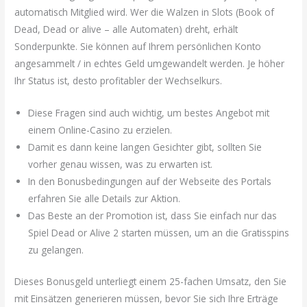
automatisch Mitglied wird. Wer die Walzen in Slots (Book of
Dead, Dead or alive – alle Automaten) dreht, erhält
Sonderpunkte. Sie können auf Ihrem persönlichen Konto
angesammelt / in echtes Geld umgewandelt werden. Je höher
Ihr Status ist, desto profitabler der Wechselkurs.
Diese Fragen sind auch wichtig, um bestes Angebot mit
einem Online-Casino zu erzielen.
Damit es dann keine langen Gesichter gibt, sollten Sie
vorher genau wissen, was zu erwarten ist.
In den Bonusbedingungen auf der Webseite des Portals
erfahren Sie alle Details zur Aktion.
Das Beste an der Promotion ist, dass Sie einfach nur das
Spiel Dead or Alive 2 starten müssen, um an die Gratisspins
zu gelangen.
Dieses Bonusgeld unterliegt einem 25-fachen Umsatz, den Sie
mit Einsätzen generieren müssen, bevor Sie sich Ihre Erträge