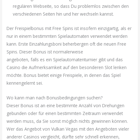
regulären Webseite, so dass Du problemlos zwischen den
verschiedenen Seiten hin und her wechseln kannst.
Der Freispielbonus mit Free Spins ist insofern einzigartig, als er
nur in einem bestimmten Spielautomaten verwendet werden
kann. Erste Einzahlungsboni beherbergen oft die neuen Free
Spins. Dieser Bonus ist normalerweise
vulkan vegas com
angeboten, falls es ein Spielautomatenturnier gibt und das
Casino die Aufmerksamkeit auf den besonderen Slot lenken
möchte. Bonus bietet einige Freispiele, in denen das Spiel
kennengelernt sei.
Wo kann man nach Bonusbedingungen suchen?
Dieser Bonus ist an eine bestimmte Anzahl von Drehungen
gebunden oder für einen bestimmten Zeitraum verwendet
werden muss, da Sie sonst möglich nichts gewinnen können.
Wer das Angebot von Vulkan Vegas mit den Angeboten vieler
anderer Casinos vergleicht, dürfte sehr schnell erkennen,