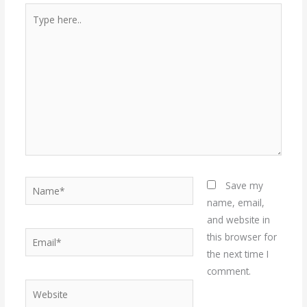
Type
here..
Name*
Save my
name, email,
and website in
Email*
this browser for
the next time I
comment.
Website