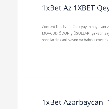
1xBet Az 1XBET Qey
1xBet
Az
Leave a Comment
/
1xbet: Azərbaycan 
1XBET
Qeydiyyat
Content bet live – Canlı yayım həyacanı v
MÖVCUD ÖDƏNİŞ ÜSULLARI Şirkətin say
hansılardır Canlı yayım və bahis 1xbet a
Read More »
1xBet Azərbaycan: 
1xBet
Azərbaycan: