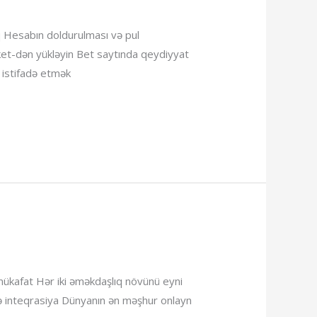
q Hesabın doldurulması və pul
rket-dən yükləyin Bet saytında qeydiyyat
 istifadə etmək
 mükafat Hər iki əməkdaşlıq növünü eyni
ilə inteqrasiya Dünyanın ən məşhur onlayn