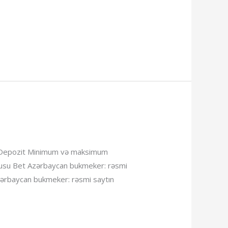
si Depozit Minimum və maksimum
onusu Bet Azərbaycan bukmeker: rəsmi
Azərbaycan bukmeker: rəsmi saytın