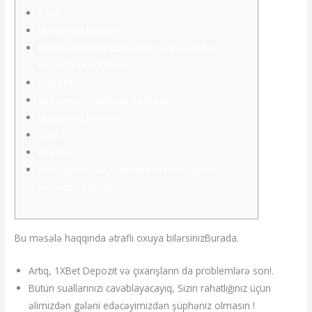
Canlı
İlk depozit bonusu
Bet Azərbaycan bukmeker: rəsmi saytın
nəzərdən keçirilməsi
Depozit
Bet şəxsi hesabınıza daxil olun
İlk depozit bonusu
Canlı
Depozit
Bet Azərbaycan bukmeker: rəsmi saytın
nəzərdən keçirilməsi
Bu məsələ haqqında ətraflı oxuya bilərsinizBurada.
Artıq, 1XBet Depozit və çıxarışların da problemlərə son!.
Bütün suallarınızı cavablayacayıq, Sizin rahatlığınız üçün
əlimizdən gələni edəcəyimizdən şüphəniz olmasın !