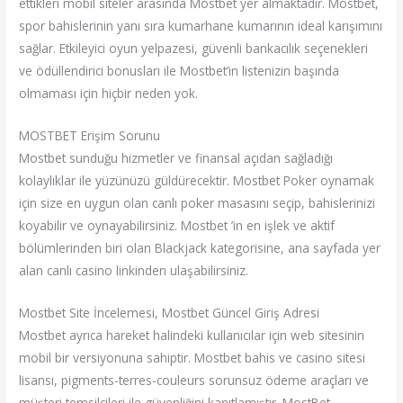
ettikleri mobil siteler arasında Mostbet yer almaktadır. Mostbet,
spor bahislerinin yanı sıra kumarhane kumarının ideal karışımını
sağlar. Etkileyici oyun yelpazesi, güvenli bankacılık seçenekleri
ve ödüllendirici bonusları ile Mostbet’in listenizin başında
olmaması için hiçbir neden yok.
MOSTBET Erişim Sorunu
Mostbet sunduğu hizmetler ve finansal açıdan sağladığı
kolaylıklar ile yüzünüzü güldürecektir. Mostbet Poker oynamak
için size en uygun olan canlı poker masasını seçip, bahislerinizi
koyabilir ve oynayabilirsiniz. Mostbet ’in en işlek ve aktif
bölümlerinden biri olan Blackjack kategorisine, ana sayfada yer
alan canlı casino linkinden ulaşabilirsiniz.
Mostbet Site İncelemesi, Mostbet Güncel Giriş Adresi
Mostbet ayrıca hareket halindeki kullanıcılar için web sitesinin
mobil bir versiyonuna sahiptir. Mostbet bahis ve casino sitesi
lisansı, pigments-terres-couleurs sorunsuz ödeme araçları ve
müşteri temsilcileri ile güvenliğini kanıtlamıştır. MostBet