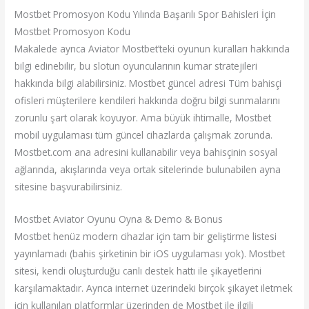
Mostbet Promosyon Kodu Yılında Başarılı Spor Bahisleri İçin
Mostbet Promosyon Kodu
Makalede ayrıca Aviator Mostbet’teki oyunun kuralları hakkında
bilgi edinebilir, bu slotun oyuncularının kumar stratejileri
hakkında bilgi alabilirsiniz. Mostbet güncel adresi Tüm bahisçi
ofisleri müşterilere kendileri hakkında doğru bilgi sunmalarını
zorunlu şart olarak koyuyor. Ama büyük ihtimalle, Mostbet
mobil uygulaması tüm güncel cihazlarda çalışmak zorunda.
Mostbet.com ana adresini kullanabilir veya bahisçinin sosyal
ağlarında, akışlarında veya ortak sitelerinde bulunabilen ayna
sitesine başvurabilirsiniz.
Mostbet Aviator Oyunu Oyna & Demo & Bonus
Mostbet henüz modern cihazlar için tam bir geliştirme listesi
yayınlamadı (bahis şirketinin bir iOS uygulaması yok). Mostbet
sitesi, kendi oluşturduğu canlı destek hattı ile şikayetlerini
karşılamaktadır. Ayrıca internet üzerindeki birçok şikayet iletmek
için kullanılan platformlar üzerinden de Mostbet ile ilgili