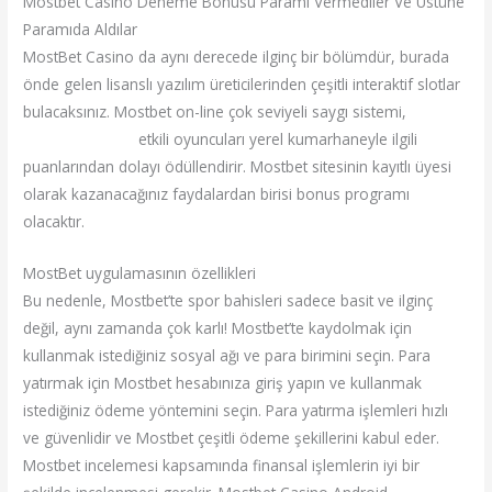
Mostbet Casino Deneme Bonusu Paramı Vermediler Ve Üstüne
Paramıda Aldılar
MostBet Casino da aynı derecede ilginç bir bölümdür, burada
önde gelen lisanslı yazılım üreticilerinden çeşitli interaktif slotlar
bulacaksınız. Mostbet on-line çok seviyeli saygı sistemi,
mostbet games
etkili oyuncuları yerel kumarhaneyle ilgili
puanlarından dolayı ödüllendirir. Mostbet sitesinin kayıtlı üyesi
olarak kazanacağınız faydalardan birisi bonus programı
olacaktır.
MostBet uygulamasının özellikleri
Bu nedenle, Mostbet’te spor bahisleri sadece basit ve ilginç
değil, aynı zamanda çok karlı! Mostbet’te kaydolmak için
kullanmak istediğiniz sosyal ağı ve para birimini seçin. Para
yatırmak için Mostbet hesabınıza giriş yapın ve kullanmak
istediğiniz ödeme yöntemini seçin. Para yatırma işlemleri hızlı
ve güvenlidir ve Mostbet çeşitli ödeme şekillerini kabul eder.
Mostbet incelemesi kapsamında finansal işlemlerin iyi bir