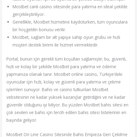
Mostbet canlı casino sitesinde para yatırma en ideal şekilde
gerçekleştiriliyor.
Genellikle, Mostbet hizmetine kaydolurken, tüm oyunculara
bir hoşgeldin bonusu verilir.
Mostbet, sağlam bir alt yapıya sahip oyun grubu ve hızlı
müşteri destek birimi ile hizmet vermektedir.
Portal, bunun için gerekli tüm koşulları sağlamıştır; bu, güvenli,
hızlı ve kolay bir şekilde Mostbet para yatırma ve ödeme
yapmanıza olanak tanır. Mostbet online casino, Türkiye’deki
oyuncular için hızlı, kolay ve güvenli para yatırma ve çekme
işlemleri sunuyor. Bahis ve casino tutkunları Mostbet
vebsitesinin ne kadar yüksek kazançlar getirdiğini ve ne kadar
güvenilir olduğunu iyi biliyor. Bu yüzden Mostbet bahis sitesi en
çok sevilen ve bahis için tercih edilen bahis sitesi listelerinin en
başında geliyor.
Mostbet On Line Casino Sitesinde Bahis Empieza Geri Çekilme