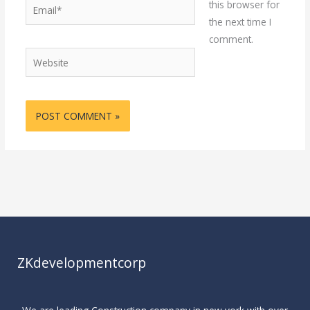
Email*
this browser for
the next time I
comment.
Website
ZKdevelopmentcorp