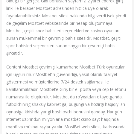
olduğu bir gerçek. Gibi bonusları sayfamızı ziyaret ederek giriş
linki ile beraber Mostbet adresinden hızlıca üye olarak
faydalanabilirsiniz. Mostbet sitesi hakkında bilgi verdi isek şimdi
de geçelim Mostbet vebsitesinde bir hesap oluşturmaya.
Mostbet, çeşitli spor bahisleri seçenekleri ve casino oyunları
sunan mükemmel bir çevrimiçi bahis sitesidir. Mostbet, çeşitli
spor bahisleri seçenekleri sunan saygın bir çevrimiçi bahis
şirketidir.
Content Mostbet çevrimiçi kumarhane Mostbet Türk oyuncular
için uygun mu? Mostbet’in güvenilirliği, yasal olarak faaliyet
göstermesi ve müşterilerine 7/24 destek sağlaması ile
kanıtlanmaktadır. Mostbet’e Giriş bir e -posta veya cep telefonu
numarası ile oluşturulur. Mostbet da ro’yxatdan o’tayotganda,
futbolchining shaxsiy kabinetiga, bugungi va hozirgi haqiqiy ish
oynasiga kirishda yangi boshlovchi bonusini qanday. Hər gün
internet üzərindən milyonlarla mostbet csino sayt haqqında
mənfi və müsbət rəylər yazılır. MostBet web sitesi, kadrosunda