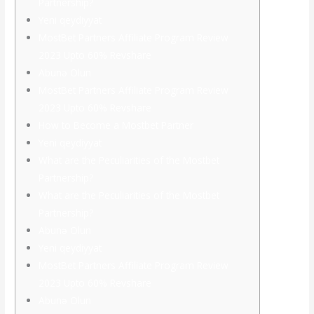
Partnership?
Yeni qeydiyyat
MostBet Partners Affiliate Program Review
2023 Upto 60% Revshare
Abunə Olun
MostBet Partners Affiliate Program Review
2023 Upto 60% Revshare
How to Become a Mostbet Partner
Yeni qeydiyyat
What are the Peculiarities of the Mostbet
Partnership?
What are the Peculiarities of the Mostbet
Partnership?
Abunə Olun
Yeni qeydiyyat
MostBet Partners Affiliate Program Review
2023 Upto 60% Revshare
Abunə Olun