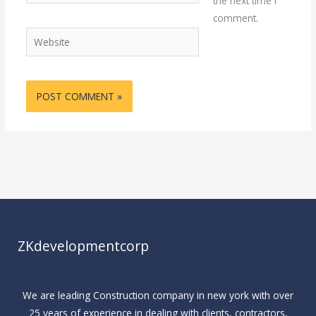
the next time I
comment.
Website
ZKdevelopmentcorp
We are leading Construction company in new york with over
25 years of experience in dealing with clients, contractors,