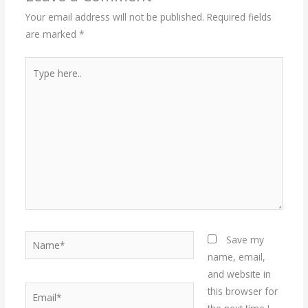
Your email address will not be published.
Required fields
are marked
*
Type
here..
Name*
Save my
name, email,
and website in
Email*
this browser for