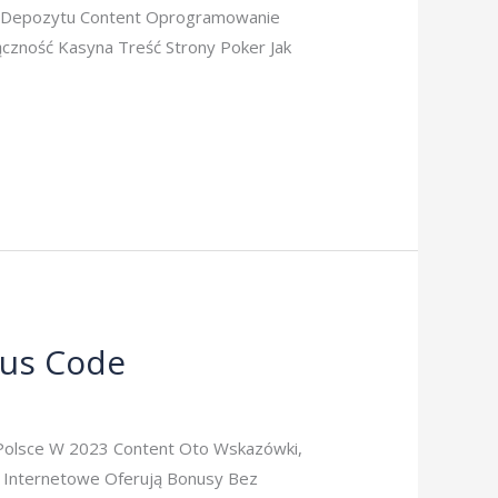
z Depozytu️ Content Oprogramowanie
czność Kasyna Treść Strony Poker Jak
nus Code
Polsce W 2023 Content Oto Wskazówki,
a Internetowe Oferują Bonusy Bez