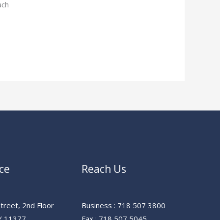
ach
ce
Reach Us
treet, 2nd Floor
Business : 718 507 3800
Y 11377
Fax : 718 507 5045