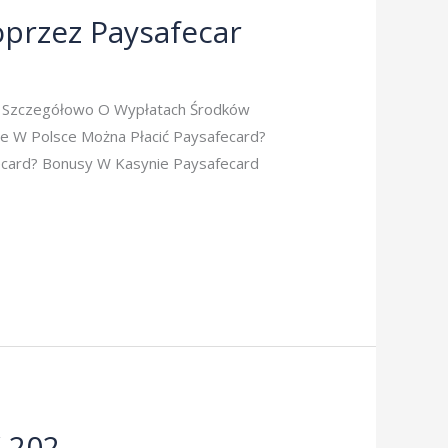
oprzez Paysafecar
zy Szczegółowo O Wypłatach Środków
ne W Polsce Można Płacić Paysafecard?
fecard? Bonusy W Kasynie Paysafecard
 202