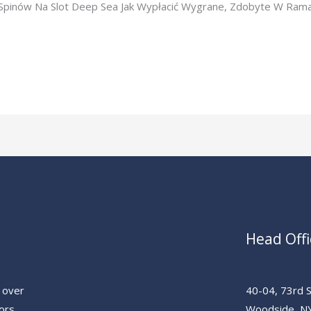
Spinów Na Slot Deep Sea Jak Wypłacić Wygrane, Zdobyte W Ram
Head Offi
 over
40-04, 73rd S
ors,
Woodside, N