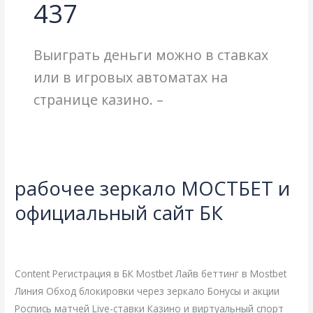
437
Выиграть деньги можно в ставках
или в игровых автоматах на
странице казино. –
mostbet ga
o’ting
рабочее зеркало МОСТБЕТ и
рабочее
зеркало
официальный сайт БК
МОСТБЕТ
Leave a Comment
/
Мостбет официальный сайт
и
букмекерской конторы Mostbet 437
/
ejayakumar15
официальный
сайт
Content Регистрация в БК Mostbet Лайв беттинг в Mostbet
БК
Линия Обход блокировки через зеркало Бонусы и акции
Роспись матчей Live-ставки Казино и виртуальный спорт