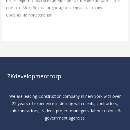
на телефон? Приложение Mostbet UZ в Узбекистане — как
скачать Мостбет на андроид: как сделать ставку
Сравнение приложений
Read More »
ZKdevelopmentcorp
We are leading Construction company in new york with over
25 years of experience in dealing with clients, contractors,
sub-contractors, traders, project managers, labour unions &
government agencies.