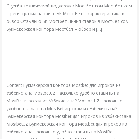
Служба технической поддержки Мостбет ком Мостбет ком
– регистрация на сайте БК Мост Бет – характеристика и
обзор Отзывы о БК Мостбет Линия ставок в Мостбет сом
Букмекерская контора Мостбет – обзор и […]
Read More »
Leave a Comment
/
Мостбет официальный сайт
букмекерской конторы Mostbet 437
/
ejayakumar15
Content Букмекерская контора Mostbet для игроков из
Узбекистана MostbetUZ Насколько удобно ставить на
MostBet игрокам из Узбекистана? MostbetUZ Насколько
удобно ставить на MostBet игрокам из Узбекистана?
Букмекерская контора Mostbet для игроков из Узбекистана
MostbetUZ Букмекерская контора Mostbet для игроков из
Узбекистана Насколько удобно ставить на MostBet