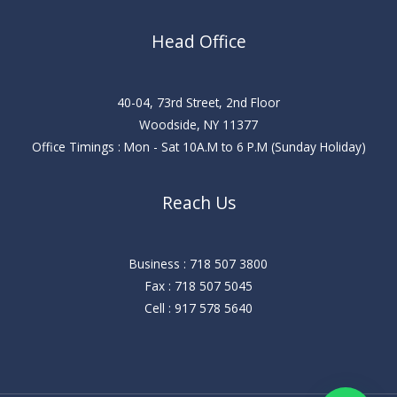
Head Office
40-04, 73rd Street, 2nd Floor
Woodside, NY 11377
Office Timings : Mon - Sat 10A.M to 6 P.M (Sunday Holiday)
Reach Us
Business : 718 507 3800
Fax : 718 507 5045
Cell : 917 578 5640