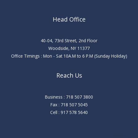
Head Office
40-04, 73rd Street, 2nd Floor
Woodside, NY 11377
Office Timings : Mon - Sat 10A.M to 6 P.M (Sunday Holiday)
Reach Us
Business : 718 507 3800
Fax : 718 507 5045
Cell : 917 578 5640