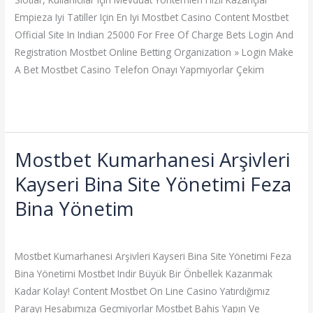
Ve
Empieza Iyi Tatiller Için En Iyi Mostbet Casino Content Mostbet
Slotlar,
Official Site In Indian 25000 For Free Of Charge Bets Login And
Kullanıcılar
Registration Mostbet Online Betting Organization » Login Make
Için
A Bet Mostbet Casino Telefon Onayı Yapmıyorlar Çekim
Mevduat
Read More »
Yöntemler
Mostbet Kumarhanesi Arşivleri
Mostbet
Kumarhanesi
Kayseri Bina Site Yönetimi Feza
Arşivleri
Bina Yönetim
Kayseri
Bina
Mostbet in Turkey
/
ejayakumar15
Site
Mostbet Kumarhanesi Arşivleri Kayseri Bina Site Yönetimi Feza
Yönetimi
Bina Yönetimi Mostbet Indir Büyük Bir Önbellek Kazanmak
Feza
Kadar Kolay! Content Mostbet On Line Casino Yatırdığımız
Bina
Parayı Hesabımıza Geçmiyorlar Mostbet Bahis Yapın Ve
Yönetim