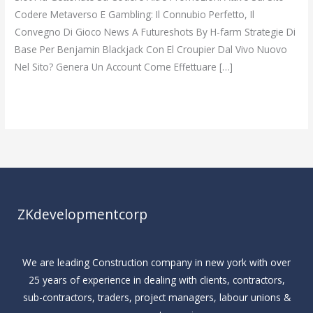
Bonus
Codere Metaverso E Gambling: Il Connubio Perfetto, Il
Nel
Convegno Di Gioco News A Futureshots By H-farm Strategie Di
2023
Base Per Benjamin Blackjack Con El Croupier Dal Vivo Nuovo
In
Nel Sito? Genera Un Account Come Effettuare […]
Italiano
Read More »
ZKdevelopmentcorp
We are leading Construction company in new york with over
25 years of experience in dealing with clients, contractors,
sub-contractors, traders, project managers, labour unions &