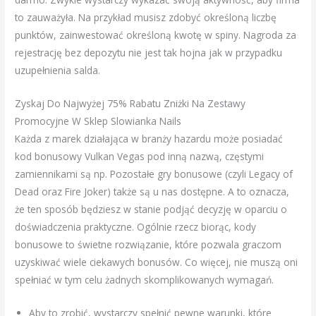
to zauważyła. Na przykład musisz zdobyć określoną liczbę
punktów, zainwestować określoną kwotę w spiny. Nagroda za
rejestrację bez depozytu nie jest tak hojna jak w przypadku
uzupełnienia salda.
Zyskaj Do Najwyżej 75% Rabatu Zniżki Na Zestawy
Promocyjne W Sklep Slowianka Nails
Każda z marek działająca w branży hazardu może posiadać
kod bonusowy Vulkan Vegas pod inną nazwą, częstymi
zamiennikami są np. Pozostałe gry bonusowe (czyli Legacy of
Dead oraz Fire Joker) także są u nas dostępne. A to oznacza,
że ten sposób będziesz w stanie podjąć decyzję w oparciu o
doświadczenia praktyczne. Ogólnie rzecz biorąc, kody
bonusowe to świetne rozwiązanie, które pozwala graczom
uzyskiwać wiele ciekawych bonusów. Co więcej, nie muszą oni
spełniać w tym celu żadnych skomplikowanych wymagań.
Aby to zrobić, wystarczy spełnić pewne warunki, które