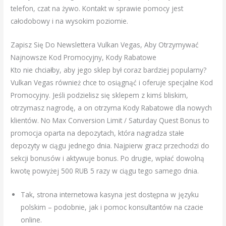
telefon, czat na żywo. Kontakt w sprawie pomocy jest
całodobowy i na wysokim poziomie.
Zapisz Się Do Newslettera Vulkan Vegas, Aby Otrzymywać
Najnowsze Kod Promocyjny, Kody Rabatowe
Kto nie chciałby, aby jego sklep był coraz bardziej popularny?
Vulkan Vegas również chce to osiągnąć i oferuje specjalne Kod
Promocyjny. Jeśli podzielisz się sklepem z kimś bliskim,
otrzymasz nagrodę, a on otrzyma Kody Rabatowe dla nowych
klientów. No Max Conversion Limit / Saturday Quest Bonus to
promocja oparta na depozytach, która nagradza stałe
depozyty w ciągu jednego dnia. Najpierw gracz przechodzi do
sekcji bonusów i aktywuje bonus. Po drugie, wpłać dowolną
kwotę powyżej 500 RUB 5 razy w ciągu tego samego dnia.
Tak, strona internetowa kasyna jest dostępna w języku
polskim – podobnie, jak i pomoc konsultantów na czacie
online.