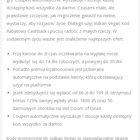
dostępny kod, wszystko za darmo. Czasami małe, ale
prawdziwe szczęście, jak migoczenie gwiazd na niebie,
wystarczy, aby rozjaśnić życie. Dlatego użyj Vulkan Vegas Kod
Rabatowy Cashback i poczuj radość z małych rzeczy. W
codziennym życiu ważne jest znalezienie najlepszych ofert.
Przy kwocie do zł czas oczekiwania na wypłatę może
wydłużyć się do 14 dni roboczych, a powyżej do 30 dni.
Ponadto premia lojalnościowa jest pobierana
automatycznie na podstawie kwoty, którą obstawiający
użyje na platformie.
Jeżeli zdecydujesz się wpłacić od 66 zł do 199 zł, otrzymasz
bonus 125% swojej wpłaty (max. 1600 zł) oraz 50
darmowych obrotów na slot Doom of Dead.
Coupert automatycznie wyszukuje i stosuje każdy dostępny
kod, wszystko za darmo.
Kody promocyjne do Vulkan Vegas to niepowtarzalne okazje