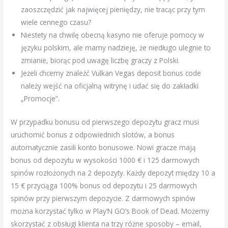
zaoszczędzić jak najwięcej pieniędzy, nie tracąc przy tym
wiele cennego czasu?
Niestety na chwilę obecną kasyno nie oferuje pomocy w
języku polskim, ale mamy nadzieję, że niedługo ulegnie to
zmianie, biorąc pod uwagę liczbę graczy z Polski.
Jeżeli chcemy znaleźć Vulkan Vegas deposit bonus code
należy wejść na oficjalną witrynę i udać się do zakładki
„Promocje”.
W przypadku bonusu od pierwszego depozytu gracz musi
uruchomić bonus z odpowiednich slotów, a bonus
automatycznie zasili konto bonusowe. Nowi gracze mają
bonus od depozytu w wysokości 1000 € i 125 darmowych
spinów rozłożonych na 2 depozyty. Każdy depozyt między 10 a
15 € przyciąga 100% bonus od depozytu i 25 darmowych
spinów przy pierwszym depozycie. Z darmowych spinów
można korzystać tylko w Play’N GO’s Book of Dead. Możemy
skorzystać z obsługi klienta na trzy różne sposoby – email,