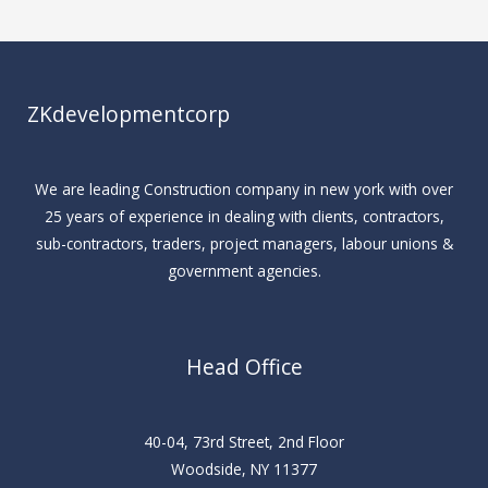
ZKdevelopmentcorp
We are leading Construction company in new york with over
25 years of experience in dealing with clients, contractors,
sub-contractors, traders, project managers, labour unions &
government agencies.
Head Office
40-04, 73rd Street, 2nd Floor
Woodside, NY 11377