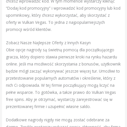
chcesz wprowadzić kod. W tym momencie wystarczy kliknąć
“Dodaj kod promocyjny” i wprowadzić kod promocyjny lub kod
upominkowy, który chcesz wykorzystać, aby skorzystać z
oferty w Vulkan Vegas. To jedna z najpopularniejszych
promocji wśród klientów.
Zobacz Nasze Najlepsze Oferty z Innych Kasyn
Obie opcje nagrody są świetną pomocą dla początkującego
gracza, który dopiero stawia pierwsze kroki na rynku hazardu
online. Jeśli ma możliwość skorzystania z bonusów, użytkownik
będzie mógł zacząć wykonywać jeszcze więcej tur. Umożliwi to
przetestowanie popularnych automatów i określenie, który z
nich Ci odpowiada. W tej firmie początkujący mogą liczyć na
pełne wsparcie. To gotówka, a także prawo do Vulkan Vegas
free spins. Aby je otrzymać, wystarczy zarejestrować się w
prezentowanej firmie i uzupełnić własne saldo.
Dodatkowe nagrody nigdy nie mogą zostać odebrane za
darmo. Zwykle wystarczy wykazać swoją aktywność, aby firma