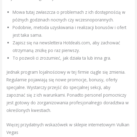
Mowa tutaj zwłaszcza o problemach z ich dostępnością w
późnych godzinach nocnych czy wczesnoporannych.
Podobnie, metoda uzyskiwania i realizacji bonusów i ofert
jest taka sama.
Zapisz się na newslettera Hotdeals.com, aby zachować
otrzymaną zniżkę po raz pierwszy.
To pozwoli ci zrozumieć, jak działa ta lub inna gra.
Jednak program lojalnościowy w tej firmie ciągle się zmienia.
Regularnie pojawiają się nowe promocje, bonusy, oferty
specjalne. Wystarczy przejść do specjalnej sekcji, aby
zapoznać się z ich warunkami. Ponadto personel pomocniczy
jest gotowy do zorganizowania profesjonalnego doradztwa w
określonych kwestiach.
Więcej przydatnych wskazówek w sklepie internetowym Vulkan
Vegas