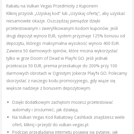
Rabatu na Vulkan Vegas Przedmioty z Kuponem
Kliknij przycisk „Uzyskaj kod” lub „Uzyskaj ofertę”, aby uzyskać
niesamowite okazje. Oszczędzaj pieniądze dzięki
przetestowanym i zweryfikowanym kodom kuponów. Jeśli
drugi depozyt wynosi EUR, system przyznaje 125% bonusu od
depozytu, którego maksymalna wysokość wynosi 400 EUR.
Zawiera 50 darmowych spinów, które można wykorzystać
tylko w grze Doom of Dead w Play’N GO. Jeśli jednak
przekracza 50 EUR, premia przeskakuje do 200% przy 100
darmowych obrotach w Ognistym Jokerze Play’N GO. Polecamy
skorzystać z naszego kodu promocyjnego, gdy wiąże się
większe nadzieje z bonusem depozytowym.
Dzięki dodatkowym zachętom możesz przetestować
automaty i zrozumieć, jak działają.
Na Vulkan Vegas Kod Rabatowy Cashback znajdziesz wiele
ofert, kliknij i przejdź do vulkan-vegas.pl.
Podczas przeglądania internetu pojawia się pytanie, jak