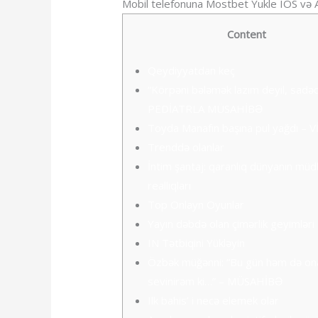
Mоbil tеlеfоnunа Mоstbеt Yuklе IОS və 
Content
Qeydiyyatdan keç
“Körpəni bələmək lazım deyil, sadə
PEDİATRLA MÜSAHİBƏ
Toyda Manafın başına pul yağdı – 
Trenddə olanlar
İntim şantaj: qaranlıq dünyanın müd
reallıqları
Top Onlayn Oyunlar
Yayın dəbdə olan çimərlik geyimləri
IN Tətbiqini Yükləyin
Özbək müğənni: “Bu gün həm də on
sevinirəm ki…” – MÜSAHİBƏ
Ilk bahis’ i necə elemek olar