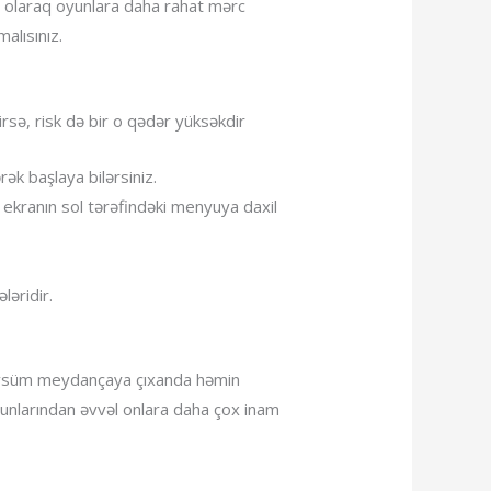
l olaraq oyunlara daha rahat mərc
alısınız.
rsə, risk də bir o qədər yüksəkdir
k bаşlаyа bilərsiniz.
 ekranın sol tərəfindəki menyuya daxil
ləridir.
mövsüm meydançaya çıxanda həmin
yunlarından əvvəl onlara daha çox inam