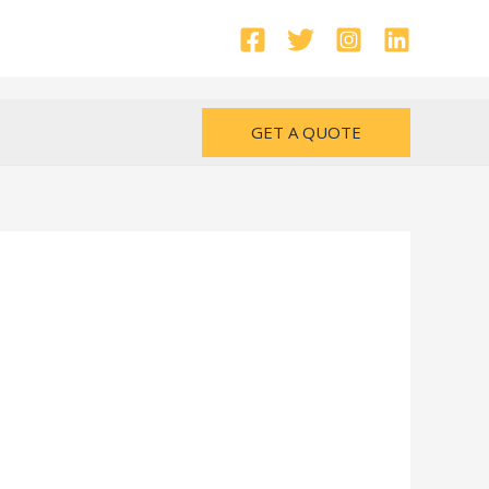
GET A QUOTE