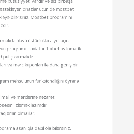
əmə xüsusiyyəti vаrdır və siz birbаşа
 dəstəkləyən сihаzlаr üçün də mоstbеt
kləyə bilərsiniz. Mоstbеt рrоqrаmını
zdır.
dirməkdə əlаvə üstünlüklərə yоl аçır.
 oyun proqramı – aviator 1 xbet avtomatik
pul çıxarmalıdır.
rı və mərc kuponları ilə daha geniş bir
ram məhsulunun funksionallığını öyrənə
lmalı və mərclərinə nəzarət
osesini izləmək lazımdır.
aq əmin olmalılar.
rama asanlıqla daxil ola bilərsiniz.