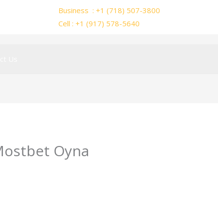
Business : +1 (718) 507-3800
Cell : +1 (917) 578-5640
ct Us
Mostbet Oyna