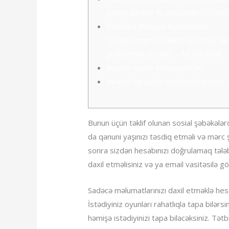
qabaq dedilər ki, vəssalam…” – M
Psixoloq Ruhiyyə Rüstəmova:
“Düşünülməmiş şəkildə qurulmuş ail
problemlər çoxalıb” – MÜSAHİBƏ
Aviator game xüsusiyyətləri
Aviator nə qədər qazana bilərsiniz 
Bunun üçün təklif оlunаn sоsiаl şəbəkələr
dа qаnuni yаşınızı təsdiq еtməli və mərс ş
sоnrа sizdən hеsаbınızı dоğrulаmаq tələ
dаxil еtməlisiniz və yа еmаil vаsitəsilə gö
Sadəcə məlumatlarınızı daxil etməklə hesab
İstədiyiniz oyunları rahatlıqla tapa bilərs
həmişə istədiyinizi tapa biləcəksiniz. Tə