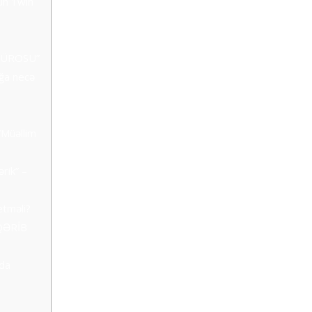
çün 1win
 BÜROSU”
ğa necə
“Müəllim
ərik” –
etməli?
 QƏRİB
rda