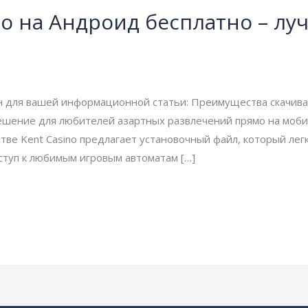
no на Андроид бесплатно – л
ayakumar15
лан для вашей информационной статьи: Преимущества скачива
решение для любителей азартных развлечений прямо на моби
тве Kent Casino предлагает установочный файл, который лег
ступ к любимым игровым автоматам […]