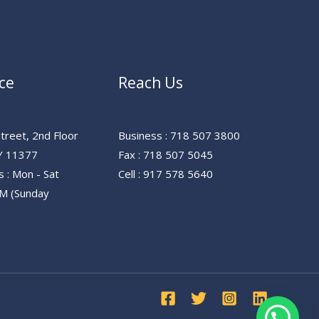
ce
Reach Us
treet, 2nd Floor
Business : 718 507 3800
Y 11377
Fax : 718 507 5045
s : Mon - Sat
Cell : 917 578 5640
.M (Sunday