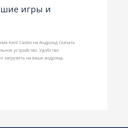
учшие игры и
ния Kent Casino на Андроид Скачать
льное устройство. Удобство
ко загрузить на ваше андроид-