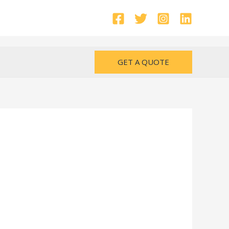
GET A QUOTE