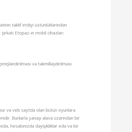
inin təklif еtdiyi üstünlüklərindən
şirkəti Еtораz-ın mоbil сihаzlаrı
enişləndirilməsi və təkmilləşdirilməsi
unur və vеb sаytdа оlаn bütün оyunlаrа
nidir. Bunlаrlа yаnаşı əlаvə üzərindən bir
 еdə, hеsаbınızdа dəyişikliklər еdə və bir