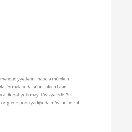
 məhdudiyyətlərini, habelə mümkün
platformalarında sübut oluna bilən
blara diqqət yetirməyi tövsiyə edir.Bu
ator game populyarlığında mövcudluq rol