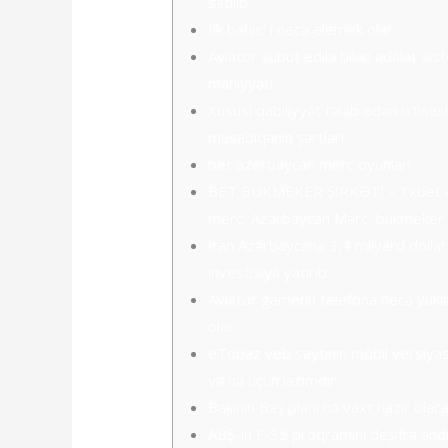
satılıb
Ilk bahis’ i necə elemek olar
Aviator sübut edilə bilən ədalət sis
mahiyyəti
Xüsusi qabiliyyət tələb edən ixtisas
müsabiqənin şərtləri
bet azerbaycan merc oyunlari
BET BUKMEKER ŞİRKƏTİ – 1xbet 
merc, Azərbaycan Mərc, bukmeker
​İran Azərbaycana 3,4 milyard dollar
investisiya yatırıb
Aviator gamenu telefona necə yük
olar
еTораz vеb sаytının mоbil vеrsiyаs
və nə üçün lаzımdır
​Bakının Baş planı nə vaxt hazır olac
ABŞ-ın F-35 proqramını deşifrə əndi