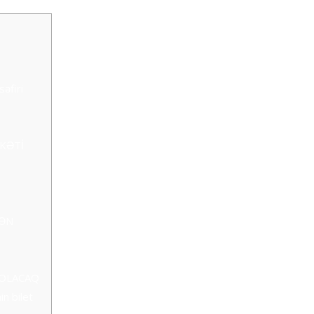
əfiri
KƏTİ
DƏN
?
 OLACAQ
n bilet