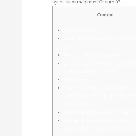
oyunu sındırmaq mümkündürmü?
Content
bet azerbaycan
Aleksandr Səmədov final oyununun s
oldu
Pin – Up – da Aviator game
BET AZERBAYCAN BUKMEKER ŞİR
NƏYƏ ZƏMANƏT VERİR?
еTораz yükləmə
ONLAYN 1XBET AZ BUKMEKER
ŞİRKƏTİNİN ÜSTÜNLÜKLƏRİ NƏ
İBARƏTDİR?
Aviator nə qədər qazana bilərsiniz 
Bu gün Ukraynada BÖYÜK DEBAT
– Poroşenko-Zlenski debatına 70 mi