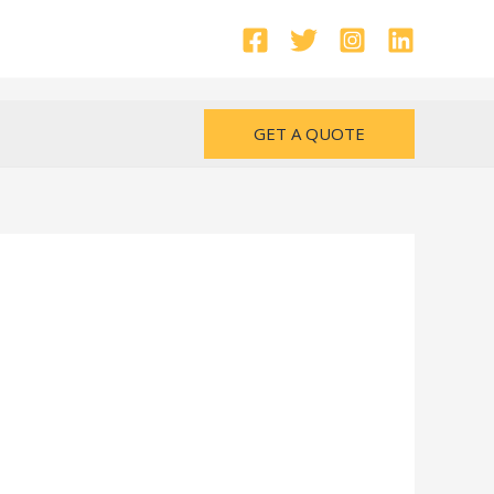
GET A QUOTE