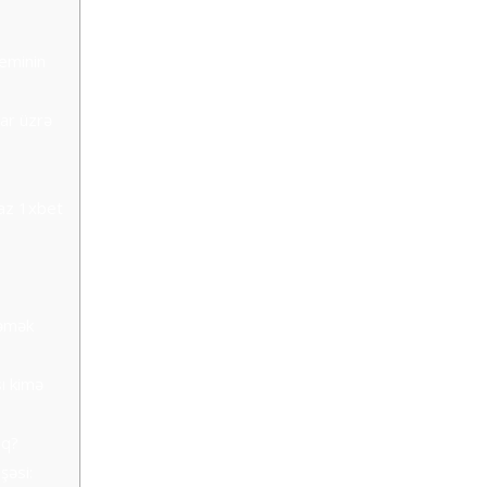
teminin
lar üzrə
az 1xbet
ləmək
ı kimə
aq?
şəsi: