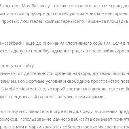
й конторы MostBet могут только совершеннолетние граждан
 сайта в этом браузере для последующих моих комментариев.
 простых любителей компьютерных игр Ташкента площадка C
 «cashback» еще до окончания спортивного события. Если в 
тель допустит ошибку, администрация в праве заблокироват
доступа к сайту
ичинам, от деятельности органов надзора, до технических н
анием, комфортные условия и свободное пространство поз
G Mobile Mostbet Cup, который состоится в апреле, еще не 
ует специальный раздел с актуальными акциями.
ть ссылку и оставайтесь в игре всегда. Среди акционных пр
 промокод. Использование данного веб-сайта означает приня
ные знаки и марки являются собственностью их соответств