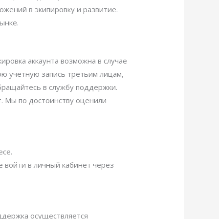
ожений в экипировку и развитие.
ынке.
кировка аккаунта возможна в случае
ою учетную запись третьим лицам,
обращайтесь в службу поддержки.
т. Мы по достоинству оценили
есе.
е войти в личный кабинет через
оддержка осуществляется