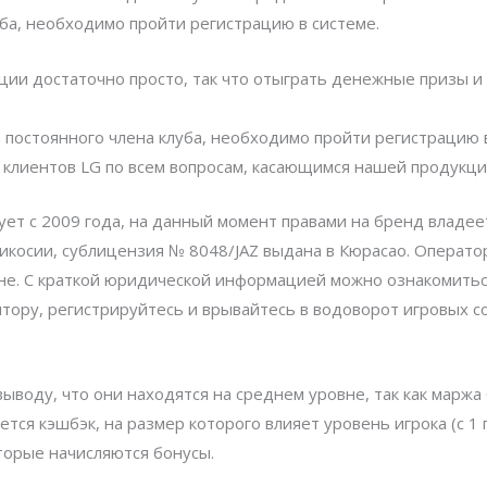
ба, необходимо пройти регистрацию в системе.
кции достаточно просто, так что отыграть денежные призы и
постоянного члена клуба, необходимо пройти регистрацию в
клиентов LG по всем вопросам, касающимся нашей продукци
т с 2009 года, на данный момент правами на бренд владеет
Никосии, сублицензия № 8048/JAZ выдана в Кюрасао. Операт
тане. С краткой юридической информацией можно ознакомитьс
тору, регистрируйтесь и врывайтесь в водоворот игровых 
воду, что они находятся на среднем уровне, так как маржа 
ется кэшбэк, на размер которого влияет уровень игрока (с 1
торые начисляются бонусы.