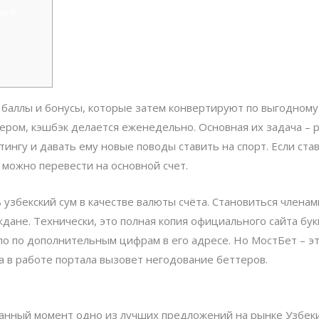
ига
баллы и бонусы, которые затем конвертируют по выгодному 
жером, кэшбэк делается еженедельно. Основная их задача – 
тингу и давать ему новые поводы ставить на спорт. Если ста
 можно перевести на основной счет.
 узбекский сум в качестве валюты счёта. Становиться члена
дане. Технически, это полная копия официального сайта бук
ало по дополнительным цифрам в его адресе. Но МостБет – э
а в работе портала вызовет негодование беттеров.
G
данный момент одно из лучших предложений на рынке Узбеки