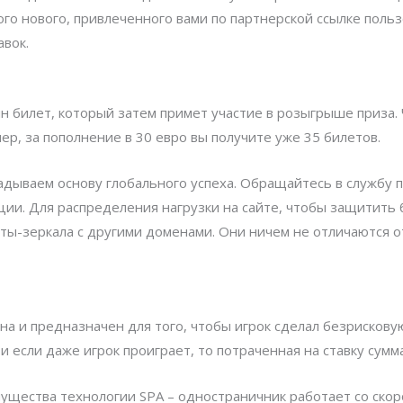
ого нового, привлеченного вами по партнерской ссылке поль
авок.
н билет, который затем примет участие в розыгрыше приза.
р, за пополнение в 30 евро вы получите уже 35 билетов.
адываем основу глобального успеха. Обращайтесь в службу 
ии. Для распределения нагрузки на сайте, чтобы защитить б
йты-зеркала с другими доменами. Они ничем не отличаются о
а и предназначен для того, чтобы игрок сделал безрисковую
 и если даже игрок проиграет, то потраченная на ставку сумма
ущества технологии SPA – одностраничник работает со ско