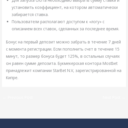
Для запуска слота необходимо выбрать сумму ставки и
установить коэффициент, на котором автоматически
забирается ставка.
Пользователи располагают доступом к «логу» с
описанием всех ставок, сделанных за последнее время.
Бонус на первый депозит можно забрать в течение 7 дней
с момента регистрации. Если пополнить счет в течение 15
минут, то размер бонуса будет 125%, в остальных случаях
он равен сумме депозита. Букмекерская контора Mostbet
принадлежит компании StarBet N.V, зарегистрированной на
Кипре.
←
Previous Post
Next Post
→