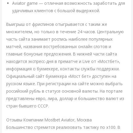
Aviator game — отличная возможность заработать для
удачливых клиентов с большой выдержкой.
Выигрыш от фриспинов отыгрывается с таким же
множителем, но только в течение 24 часов. Центральную
часть сайта занимает роспись наиболее популярных
матчей, названия востребованных онлайн слотов и
главные бонусные предложения. В нижней части сайта
находится экспресс-дня в прематче и Live от «Мостбет»,
информация о букмекере, контакты службы поддержки.
Официальный сайт букмекера «Мост бет» доступен на
русском языке. При регистрации на сайте можно выбрать
российский рубль в статусе основной валюты. На портале
представлены евро, лира, доллар и большинство валют из
стран бывшего СССР.
Отзывы Компании Mostbet Aviator, Москва
Большинство стремится реализовать тактику по х100. В