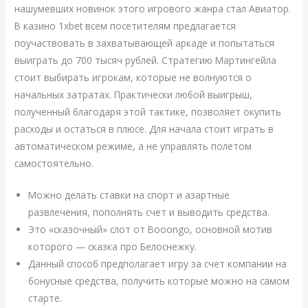
нашумевших новинок этого игрового жанра стал Авиатор.
В казино 1xbet всем посетителям предлагается
поучаствовать в захватывающей аркаде и попытаться
выиграть до 700 тысяч рублей. Стратегию Мартингейла
стоит выбирать игрокам, которые не волнуются о
начальных затратах. Практически любой выигрыш,
полученный благодаря этой тактике, позволяет окупить
расходы и остаться в плюсе. Для начала стоит играть в
автоматическом режиме, а не управлять полетом
самостоятельно.
Можно делать ставки на спорт и азартные
развлечения, пополнять счет и выводить средства.
Это «сказочный» слот от Booongo, основной мотив
которого — сказка про Белоснежку.
Данный способ предполагает игру за счет компании на
бонусные средства, получить которые можно на самом
старте.