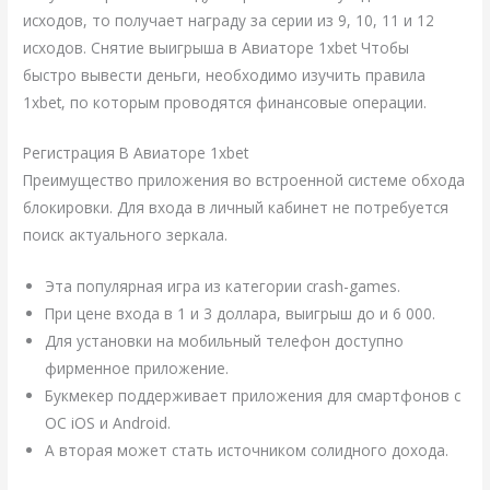
исходов, то получает награду за серии из 9, 10, 11 и 12
исходов. Снятие выигрыша в Авиаторе 1xbet Чтобы
быстро вывести деньги, необходимо изучить правила
1xbet, по которым проводятся финансовые операции.
Регистрация В Авиаторе 1xbet
Преимущество приложения во встроенной системе обхода
блокировки. Для входа в личный кабинет не потребуется
поиск актуального зеркала.
Эта популярная игра из категории crash-games.
При цене входа в 1 и 3 доллара, выигрыш до и 6 000.
Для установки на мобильный телефон доступно
фирменное приложение.
Букмекер поддерживает приложения для смартфонов с
ОС iOS и Android.
А вторая может стать источником солидного дохода.