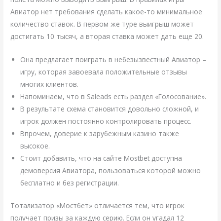
Авиатор нет требования сделать какое-то минимальное
количество ставок. В первом же туре выигрыш может
достигать 10 тысяч, а вторая ставка может дать еще 20.
Она предлагает поиграть в небезызвестный Авиатор –
игру, которая завоевала положительные отзывы
многих клиентов.
Напоминаем, что в Saleads есть раздел «Голосование».
В результате схема становится довольно сложной, и
игрок должен постоянно контролировать процесс.
Впрочем, доверие к зарубежным казино также
высокое.
Стоит добавить, что на сайте Mostbet доступна
демоверсия Авиатора, пользоваться которой можно
бесплатно и без регистрации.
Тотализатор «Мостбет» отличается тем, что игрок
получает призы за каждую серию. Если он угадал 12