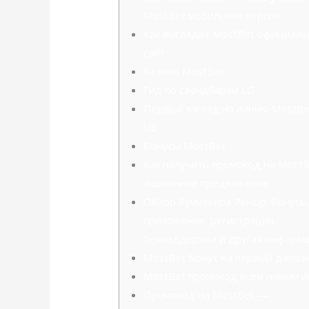
MostBet мобильная версия
Как выглядит MostBet официал
сайт
Казино MostBet
Гид по саундбарам LG
Первый взгляд на линию MostBe
Uz
Бонусы MostBet
Как получить промокод на Мостб
акционное предложение
Обзор букмекера Pin-Up: бонусы
приложения, регистрация,
техподдержка и другая информ
MostBet Бонус на первый депоз
MostBet промокод всем новым и
Промокод на MostBet —