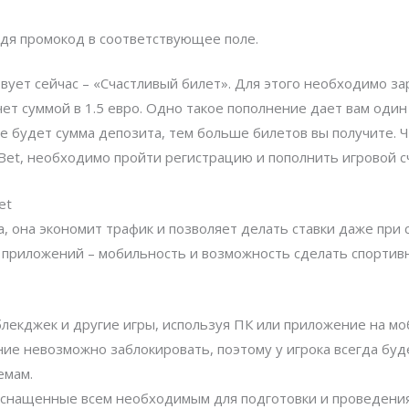
едя промокод в соответствующее поле.
вует сейчас – «Счастливый билет». Для этого необходимо за
ет суммой в 1.5 евро. Одно такое пополнение дает вам один
е будет сумма депозита, тем больше билетов вы получите. 
Bet, необходимо пройти регистрацию и пополнить игровой с
et
, она экономит трафик и позволяет делать ставки даже при 
риложений – мобильность и возможность сделать спортивны
 блекджек и другие игры, используя ПК или приложение на м
е невозможно заблокировать, поэтому у игрока всегда буде
емам.
оснащенные всем необходимым для подготовки и проведения