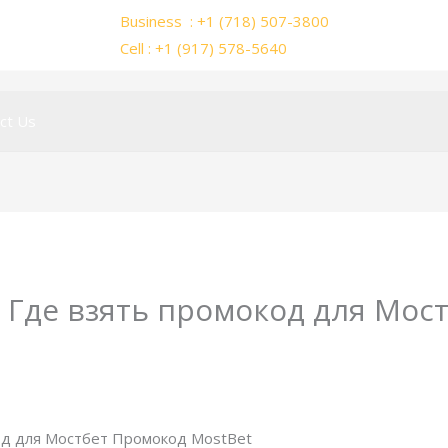
Business : +1 (718) 507-3800
Cell : +1 (917) 578-5640
ct Us
 Где взять промокод для Мос
од для Мостбет Промокод MostBet