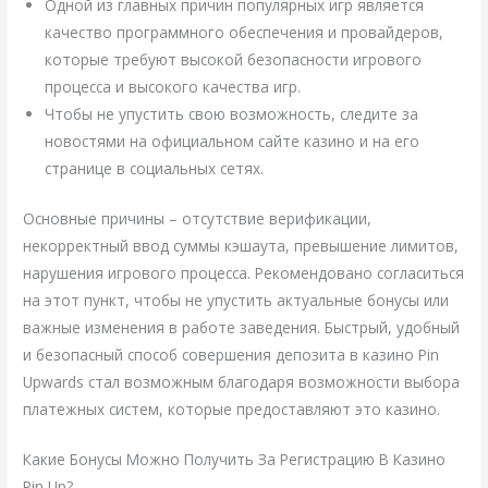
Одной из главных причин популярных игр является
качество программного обеспечения и провайдеров,
которые требуют высокой безопасности игрового
процесса и высокого качества игр.
Чтобы не упустить свою возможность, следите за
новостями на официальном сайте казино и на его
странице в социальных сетях.
Основные причины – отсутствие верификации,
некорректный ввод суммы кэшаута, превышение лимитов,
нарушения игрового процесса. Рекомендовано согласиться
на этот пункт, чтобы не упустить актуальные бонусы или
важные изменения в работе заведения. Быстрый, удобный
и безопасный способ совершения депозита в казино Pin
Upwards стал возможным благодаря возможности выбора
платежных систем, которые предоставляют это казино.
Какие Бонусы Можно Получить За Регистрацию В Казино
Pin Up?