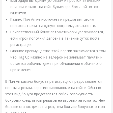
Благодаря выгодным условиям и простой активации,
они привлекают на сайт букмекера большой поток
клиентов.
Казино Пин-Ап не исключает и предлагает своим
пользователям выгодную программу лояльности.
Приветственный бонус автоматически увеличивается,
если игрок пополнил депозит в течение суток после
регистрации.
Главное преимущество этой версии заключается в том,
что Flag Up казино на телефон не занимает памяти и
остается рабочим даже при обновлении мобильного
приложения.
В Пин Ап казино бонус за регистрацию предоставляется
новым игрокам, зарегистрированным на сайте. Обычно
этот вид бонуса представляет собой совокупность
бонусных средств или релизов на игровых автоматах. Чем
больше ставок делает игрок, тем больше бонусных очков
он получает.