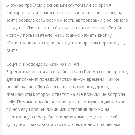
В случае проблем с основным сайтом или во время
блокировки сайта можно воспользоваться зеркалом, на
сайте зеркале есть возможность авторизации с основного
аккаунта. Для того что бы стать частью системы Пин Ап,
новому пользователю, необходимо нажать кнопку
«Регистрация», которая находится в правом верхнем углу
сайта.
Софт И Провайдеры Казино Пин Ап
Зарегистрироваться в онлайн казино Пин Ап очень просто,
для заполнения понадобится минимум времени. Также
онлайн казино Пин Ап оснащен чатом поддержки,
специалисты которой ответят на все возникшие вопросы
daily. Помимо онлайн чата получить консультацию можно
по номеру горячей линии или отправив письмо на
электронную почту. Внести денежные средства на сайт
доступно с банковской карты и электронного кошелька.