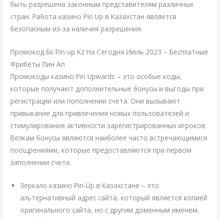
быть разрешена законным представителям различных
стран. Работа казино Pin Up в Казахстан является
безопасным из-за наличия разрешения.
Промокод Бк Pin-up Kz На Сегодня Июль 2023 – Бесплатные
Фрибеты Пин Ап
Промокоды казино Pin Upwards – это особые коды,
которые получают дополнительные бонусы и выгоды при
регистрации или пополнении счета. Они вызывают
привыкание для привлечения новых пользователей и
стимулирования активности зарегистрированных игроков.
Велкам бонусы являются наиболее часто встречающимися
поощрениями, которые предоставляются при первом
заполнении счета.
Зеркало казино Pin-Up в Казахстане – это
альтернативный адрес сайта, который является копией
оригинального сайта, но с другим доменным именем.