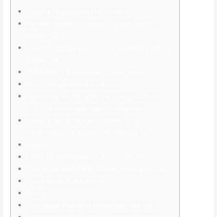
Служба Поддержки И Контакты
Личный Кабинет Казино Онлайн Пин Ап
Казахстан
Служба Поддержки Контакты Казино Пин Ап
Казахстан
Проблема С Бонусными Средствами
Часто Задаваемые Вопросы
Промокод Бк Pin-up Kz На Сегодня Июль
2023 – Бесплатные Фрибеты Пин Ап
Какие Бонусы Можно Получить За
Регистрацию В Казино Pin Number Up?
Депозит
Софт И Провайдеры Казино Пин Ап
Пин Ап Казино: Регистрация И Вход На Сайт
Программа Лояльности
Pin Up
Огромный Выбор Игровых Автоматов