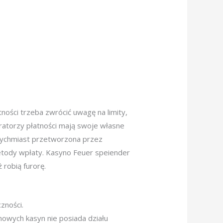
ości trzeba zwrócić uwagę na limity,
ratorzy płatności mają swoje własne
atychmiast przetworzona przez
 metody wpłaty. Kasyno Feuer speiender
 robią furorę.
zności.
nowych kasyn nie posiada działu