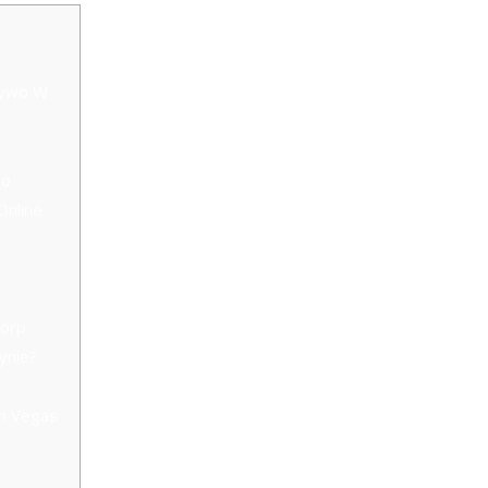
Żywo W
go
Online
Corp
ynie?
an Vegas