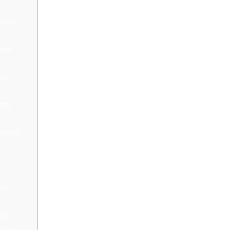
ulkan
nem
gas
nij
Kasyno
kan
zja
e Do