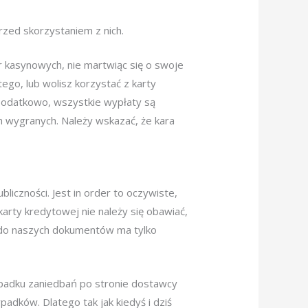
rzed skorzystaniem z nich.
r kasynowych, nie martwiąc się o swoje
ego, lub wolisz korzystać z karty
Dodatkowo, wszystkie wypłaty są
h wygranych. Należy wskazać, że kara
iczności. Jest in order to oczywiste,
karty kredytowej nie należy się obawiać,
 do naszych dokumentów ma tylko
ypadku zaniedbań po stronie dostawcy
adków. Dlatego tak jak kiedyś i dziś