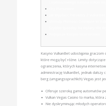
Lojalnościowego Kasyna Vulkan Ve
Gry Planszowe
Jak Wypłacić Pieniędzy Z Vulkanbet
Metody Płatności Dostępne W Vul
Szybkie Sposoby Na Wpłaty We W
Najlepsze Kasyno Internetowe
Kasyno VulkanBet udostępnia graczom og
które mogą być różne. Limity dotyczące
ograniczenia, których kasyna internet
administrację VulkanBet, jednak dalszy 
berg (umgangssprachlich) Vegas jest jedn
Oferuje szeroką gamę automatów perf
Vulkan Vegas Casino to marka, która
Nie dyskryminując młodych operatoró