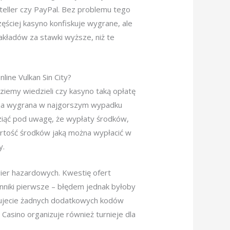
teller czy PayPal. Bez problemu tego
zęściej kasyno konfiskuje wygrane, ale
kładów za stawki wyższe, niż te
ne Vulkan Sin City?
dziemy wiedzieli czy kasyno taką opłatę
Twoja wygrana w najgorszym wypadku
iąć pod uwagę, że wypłaty środków,
rtość środków jaką można wypłacić w
y.
ier hazardowych. Kwestię ofert
niki pierwsze – błędem jednak byłoby
bujecie żadnych dodatkowych kodów
 Casino organizuje również turnieje dla