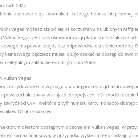
brotach 24/7.
adnie zapoznać się z . warunkami każdego bonusu lub promocji p
ich) Vegas możesz skupić się na korzystaniu z ulubionych raffgie
Vulkan Vegas jest szeroki wybór opcji płatności. Niezależnie od t
ankowego, na pewno znajdziesz odpowiednią dla siebie metodę. 
gdy keineswegs będziesz musiał długo czekać na dostęp do swoic
 w nielegalnym zakładzie em terytorium Polski.
W Vulkan Vegas
óra zdecydowanie nie wymaga osobnej prezentacji hazardowej publ
 powszechnie znana w krajach europejskich. Jeśli chodzi o kopie 
zakryć kod CVV i niektóre z cyfr numeru karty. Ponadto dostęp
wników Działu Finansów.
żej niektórym ofertom dostępnym obecnie em Vulkan Vegas. W prz
alność karna i finansowa, w przypadku wykrycia tego rodzaju przyp