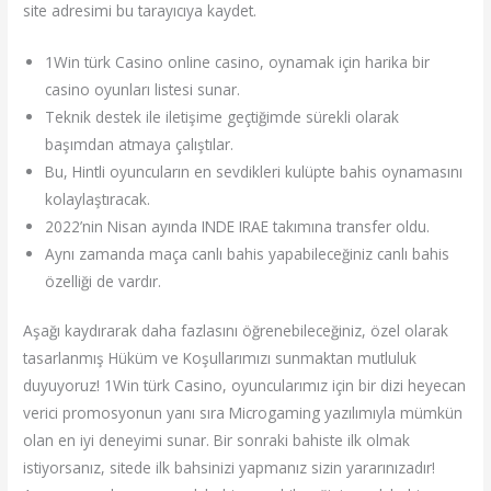
site adresimi bu tarayıcıya kaydet.
1Win türk Casino online casino, oynamak için harika bir
casino oyunları listesi sunar.
Teknik destek ile iletişime geçtiğimde sürekli olarak
başımdan atmaya çalıştılar.
Bu, Hintli oyuncuların en sevdikleri kulüpte bahis oynamasını
kolaylaştıracak.
2022’nin Nisan ayında INDE IRAE takımına transfer oldu.
Aynı zamanda maça canlı bahis yapabileceğiniz canlı bahis
özelliği de vardır.
Aşağı kaydırarak daha fazlasını öğrenebileceğiniz, özel olarak
tasarlanmış Hüküm ve Koşullarımızı sunmaktan mutluluk
duyuyoruz! 1Win türk Casino, oyuncularımız için bir dizi heyecan
verici promosyonun yanı sıra Microgaming yazılımıyla mümkün
olan en iyi deneyimi sunar. Bir sonraki bahiste ilk olmak
istiyorsanız, sitede ilk bahsinizi yapmanız sizin yararınızadır!