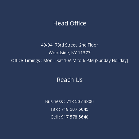
Head Office
40-04, 73rd Street, 2nd Floor
Woodside, NY 11377
Office Timings : Mon - Sat 10A.M to 6 P.M (Sunday Holiday)
Reach Us
Business : 718 507 3800
Fax : 718 507 5045
Cell : 917 578 5640