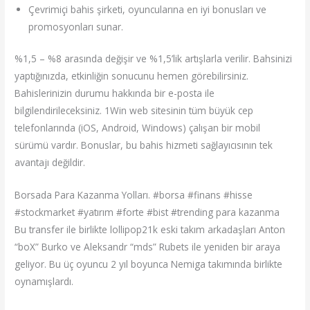
Çevrimiçi bahis şirketi, oyuncularına en iyi bonusları ve
promosyonları sunar.
%1,5 – %8 arasında değişir ve %1,5’lik artışlarla verilir. Bahsinizi
yaptığınızda, etkinliğin sonucunu hemen görebilirsiniz.
Bahislerinizin durumu hakkında bir e-posta ile
bilgilendirileceksiniz. 1Win web sitesinin tüm büyük cep
telefonlarında (iOS, Android, Windows) çalışan bir mobil
sürümü vardır. Bonuslar, bu bahis hizmeti sağlayıcısının tek
avantajı değildir.
Borsada Para Kazanma Yolları. #borsa #finans #hisse
#stockmarket #yatırım #forte #bist #trending para kazanma
Bu transfer ile birlikte lollipop21k eski takım arkadaşları Anton
“boX” Burko ve Aleksandr “mds” Rubets ile yeniden bir araya
geliyor. Bu üç oyuncu 2 yıl boyunca Nemiga takımında birlikte
oynamışlardı.