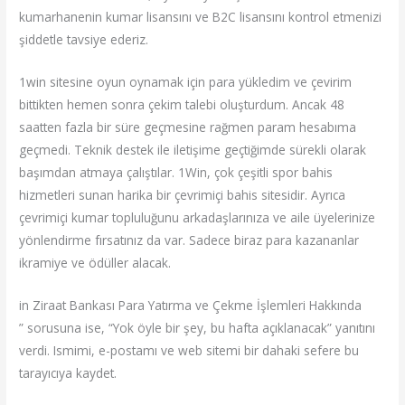
kumarhanenin kumar lisansını ve B2C lisansını kontrol etmenizi
şiddetle tavsiye ederiz.
1win sitesine oyun oynamak için para yükledim ve çevirim
bittikten hemen sonra çekim talebi oluşturdum. Ancak 48
saatten fazla bir süre geçmesine rağmen param hesabıma
geçmedi. Teknik destek ile iletişime geçtiğimde sürekli olarak
başımdan atmaya çalıştılar. 1Win, çok çeşitli spor bahis
hizmetleri sunan harika bir çevrimiçi bahis sitesidir. Ayrıca
çevrimiçi kumar topluluğunu arkadaşlarınıza ve aile üyelerinize
yönlendirme fırsatınız da var. Sadece biraz para kazananlar
ikramiye ve ödüller alacak.
in Ziraat Bankası Para Yatırma ve Çekme İşlemleri Hakkında
” sorusuna ise, “Yok öyle bir şey, bu hafta açıklanacak” yanıtını
verdi. Ismimi, e-postamı ve web sitemi bir dahaki sefere bu
tarayıcıya kaydet.