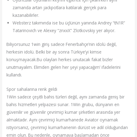
zamanda artan jackpotlara katılarak gerçek para
kazanabilirler.
Websterz takımında ise bu üçlünün yanında Andrey “tN1R”
Tatarinovich ve Alexey “znxxX” Zlotkovskiy yer alıyor.
Biliyorsunuz 1win giriş sadece Fenerbahçe’nin idolü değil,
herkesin idolü. Belki bir ay sonra Türkiye’yi kimse
konuşmayacak.Bu olayları herkes unutacak fakat bizler
unutmayalım. Elimden gelen her şeyi yapacağım’ ifadelerini
kullandı.
Spor sahalarına renk geldi
1Win sadece çeşitli bahis türleri değil, aynı zamanda geniş bir
bahis hizmetleri yelpazesi sunar. 1Win grubu, dünyanın en
güvenilir ve güvenilir çevrimiçi kumar şirketleri arasında yer
almaktadır. Aynı çevrimiçi kumarhanede Aviator oynamak
istiyorsanız, çevrimiçi kumarhanenin dürüst ve adil olduğundan
emin olun. Bu nedenle, oynamaya başlamadan önce