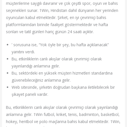
müşterilerine saygılı davranır ve çok çeşitli spor, oyun ve bahis
seçenekleri sunar. 1Win, Hindistan dahil dünyanın her yerinden
oyuncuları kabul etmektedir. Şirket, en iyi çevrimiçi bahis
platformlarından birinde faaliyet göstermektedir ve hafta
sonları ve tatil günleri hariç günün 24 saati açıktır.
’ sorusuna ise, “Yok öyle bir şey, bu hafta açıklanacak”
yanıtını verdi.
Bu, etkinliklerin canlı akışlar olarak çevrimiçi olarak
yayınlandığı anlamına gelir.
Bu, sektördeki en yüksek müşteri hizmetleri standardına
güvenebileceğiniz anlamına gelir.
Web sitesinde, şirketin doğrudan başkana iletilebilecek bir
şikayet paneli vardır.
Bu, etkinliklerin canlı akışlar olarak çevrimiçi olarak yayınlandığı
anlamına gelir. 1Win futbol, ​​kriket, tenis, badminton, basketbol, ​​
hokey, hentbol ve polo maçlarına bahis kabul etmektedir. 1Win,