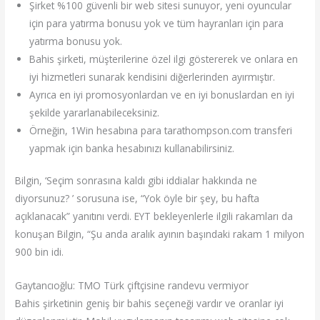
Şirket %100 güvenli bir web sitesi sunuyor, yeni oyuncular
için para yatırma bonusu yok ve tüm hayranları için para
yatırma bonusu yok.
Bahis şirketi, müşterilerine özel ilgi göstererek ve onlara en
iyi hizmetleri sunarak kendisini diğerlerinden ayırmıştır.
Ayrıca en iyi promosyonlardan ve en iyi bonuslardan en iyi
şekilde yararlanabileceksiniz.
Örneğin, 1Win hesabına para tarathompson.com transferi
yapmak için banka hesabınızı kullanabilirsiniz.
Bilgin, ‘Seçim sonrasına kaldı gibi iddialar hakkında ne
diyorsunuz? ’ sorusuna ise, “Yok öyle bir şey, bu hafta
açıklanacak” yanıtını verdi. EYT bekleyenlerle ilgili rakamları da
konuşan Bilgin, “Şu anda aralık ayının başındaki rakam 1 milyon
900 bin idi.
Gaytancıoğlu: TMO Türk çiftçisine randevu vermiyor
Bahis şirketinin geniş bir bahis seçeneği vardır ve oranlar iyi