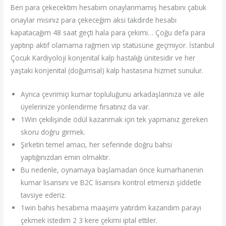
Ben para çekecektim hesabım onaylanmamış hesabını çabuk
onaylar mısınız para çekeceğim aksi takdirde hesabı
kapatacağım 48 saat geçti hala para çekimi… Çoğu defa para
yaptırıp aktif olamama rağmen vip statüsüne geçmiyor. İstanbul
Çocuk Kardiyoloji konjenital kalp hastalığı ünitesidir ve her
yaştaki konjenital (doğumsal) kalp hastasına hizmet sunulur.
Ayrıca çevrimiçi kumar topluluğunu arkadaşlarınıza ve aile
üyelerinize yönlendirme fırsatınız da var.
1Win çekilişinde ödül kazanmak için tek yapmanız gereken
skoru doğru girmek.
Şirketin temel amacı, her seferinde doğru bahsi
yaptığınızdan emin olmaktır.
Bu nedenle, oynamaya başlamadan önce kumarhanenin
kumar lisansını ve B2C lisansını kontrol etmenizi şiddetle
tavsiye ederiz.
1win bahis hesabıma maaşımı yatırdım kazandım parayı
çekmek istedim 2 3 kere çekimi iptal ettiler.