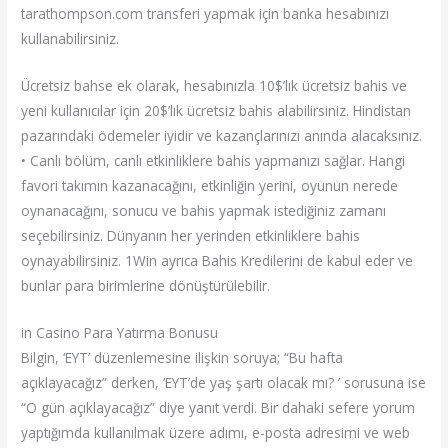
tarathompson.com transferi yapmak için banka hesabınızı
kullanabilirsiniz.
Ücretsiz bahse ek olarak, hesabınızla 10$’lık ücretsiz bahis ve
yeni kullanıcılar için 20$’lık ücretsiz bahis alabilirsiniz. Hindistan
pazarındaki ödemeler iyidir ve kazançlarınızı anında alacaksınız.
• Canlı bölüm, canlı etkinliklere bahis yapmanızı sağlar. Hangi
favori takımın kazanacağını, etkinliğin yerini, oyunun nerede
oynanacağını, sonucu ve bahis yapmak istediğiniz zamanı
seçebilirsiniz. Dünyanın her yerinden etkinliklere bahis
oynayabilirsiniz. 1Win ayrıca Bahis Kredilerini de kabul eder ve
bunlar para birimlerine dönüştürülebilir.
in Casino Para Yatırma Bonusu
Bilgin, ‘EYT’ düzenlemesine ilişkin soruya; “Bu hafta
açıklayacağız” derken, ‘EYT’de yaş şartı olacak mı? ’ sorusuna ise
“O gün açıklayacağız” diye yanıt verdi. Bir dahaki sefere yorum
yaptığımda kullanılmak üzere adımı, e-posta adresimi ve web