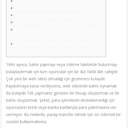
IN Bonus
Türk Tipi Saç Kesimi Dünyada Trend Oluyor
in Param Gelmedi Papara Hesabına
in türk Yeni Giriş Bonus Çeşitleri
Azərbaycanda ən məşhur bukmeker tətbiqləri
yüksək bonuslara 1win az
Yeni Websterz Oyuncusu lollipop21k Kimdir?
1Win ayrıca, bahis yapmayı veya ödeme talebinde bulunmayı
kolaylaştırmak için tüm oyuncular için bir dizi farklı dile sahiptir.
Çok yeni bir web sitesi olmadığı için gezinmesi kolaydır.
Kaydolmaya karar verdiyseniz, web sitesinde bahis oynamak
da kolaydır.Tek yapmanız gereken bir hesap oluşturmak ve bir
bahis oluşturmak. Şirket, para işlemlerini desteklemediği için
oyuncuların kredi veya banka kartlarıyla para yatırmasına izin
vermiyor. Bu nedenle, parayı transfer etmek için ön ödemeli bir
cüzdan kullanmalısınız.