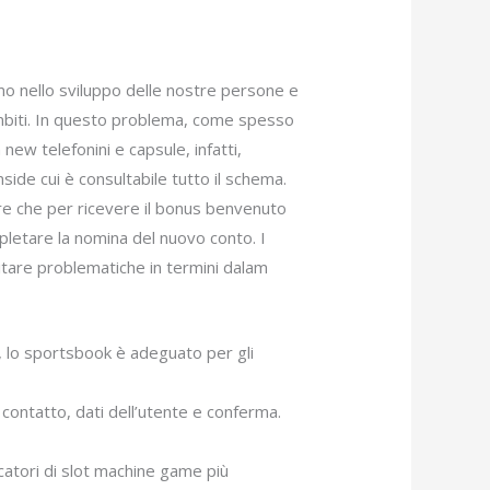
amo nello sviluppo delle nostre persone e
 ambiti. In questo problema, come spesso
new telefonini e capsule, infatti,
ide cui è consultabile tutto il schema.
ire che per ricevere il bonus benvenuto
pletare la nomina del nuovo conto. I
vitare problematiche in termini dalam
, lo sportsbook è adeguato per gli
 contatto, dati dell’utente e conferma.
ocatori di slot machine game più