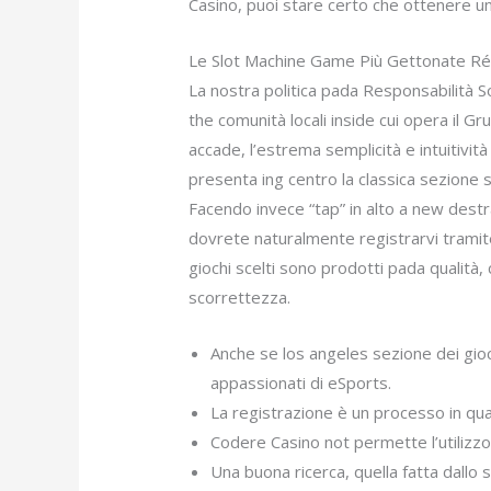
Casino, puoi stare certo che ottenere un
Le Slot Machine Game Più Gettonate Ré
La nostra politica pada Responsabilità S
the comunità locali inside cui opera il 
accade, l’estrema semplicità e intuitivit
presenta ing centro la classica sezione 
Facendo invece “tap” in alto a new destr
dovrete naturalmente registrarvi tramite
giochi scelti sono prodotti pada qualità,
scorrettezza.
Anche se los angeles sezione dei gioc
appassionati di eSports.
La registrazione è un processo in quat
Codere Casino not permette l’utilizz
Una buona ricerca, quella fatta dallo 