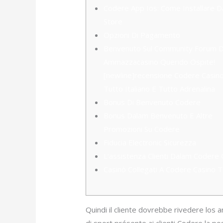
Codere App Ios: Come Installare 
Store
Opzioni Di Pagamento
Benvenuto Sul Community Forum D
Ammazzacasino Querido Ospite!
[newline]recensione Codere Casin
Tutto Italiano E Tutto Adrenalina
Bonus Di Benvenuto Codere
Bonus Dalam Benvenuto E Altre
Promozioni Su Codere
Fiducia Electronic Sicurezza
L’assistenza Clienti Dalam Codere 
Casinò Collegati A Codere Casino T
Quindi il cliente dovrebbe rivedere los