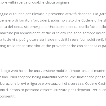
pre within cerca di qualche chicca originale.
aggio di routine per rilevare e prevenire attività dannose. Ciò garant
A pensiero di fornitori (provider), abbiamo visto che Codere offre 
cresta dell’onda, sia emergenti. Una buona ricerca, quella fatta dall
t machine più appassionati at the di coloro che sono sempre inside 
 a tutte vi si può giocare sia inside modalità reale (con soldi veri)
ing tra le tantissime slot at the provarle anche con assenza di pag
uo luogo web ha anche una versione mobile. L’importanza di munire 
sino. Puoi scoprire being unfaithful opzioni che funzionano per t
laborazione brevi e rigorose precauzioni di sicurezza, Codere Casin
oni di deposito possono essere utilizzate per i depositi. Per quant
 consentiti.