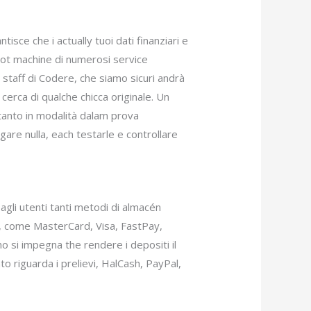
isce che i actually tuoi dati finanziari e
slot machine di numerosi service
o staff di Codere, che siamo sicuri andrà
cerca di qualche chicca originale. Un
, tanto in modalità dalam prova
are nulla, each testarle e controllare
agli utenti tanti metodi di almacén
e, come MasterCard, Visa, FastPay,
o si impegna the rendere i depositi il
o riguarda i prelievi, HalCash, PayPal,