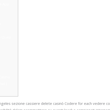
Da App
i
o Quasi
Casino
hat (
 angeles sezione cassiere delete casinò Codere for each vedere c