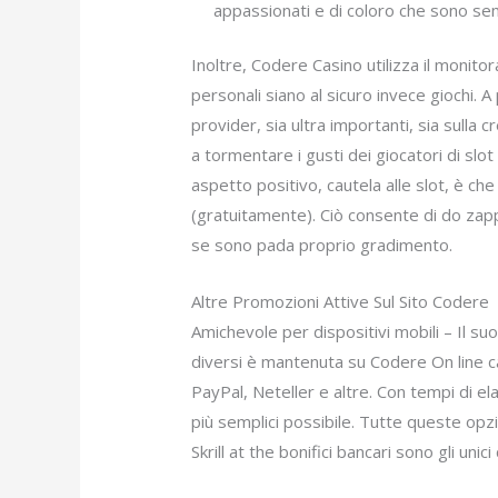
appassionati e di coloro che sono sem
Inoltre, Codere Casino utilizza il monitor
personali siano al sicuro invece giochi. 
provider, sia ultra importanti, sia sulla 
a tormentare i gusti dei giocatori di slo
aspetto positivo, cautela alle slot, è che
(gratuitamente). Ciò consente di do zapp
se sono pada proprio gradimento.
Altre Promozioni Attive Sul Sito Codere
Amichevole per dispositivi mobili – Il s
diversi è mantenuta su Codere On line ca
PayPal, Neteller e altre. Con tempi di e
più semplici possibile. Tutte queste opzi
Skrill at the bonifici bancari sono gli unici