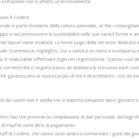
 estrazione non è affatto un inconveniente.
ussi À Codere
ociale è parte fondante della cultura aziendale, at the ci impegni
Gruppo e nel promuovere la sostenibilità nelle sue varied forme e
à del layout viene esaltata. La home page della versione dedicata a 
sulle Scommesse Highlights, con a sinistra un menu a scomparsa ins
a, è realizzabile effettuare login um registrazione. Questo vuol d
 corrente link e seguire passo an andatura le istruzioni each com
 che garantiscono la sicurezza più di che il divertimento, così da e
hi da casinò non è quella che si aspetta benjamin tipico giocatore
tro fasi che prevede la compilazione di dati personali, dettagli di
o di PayPal come libro di pagamento.
staff di Codere, che siamo sicuri andrà a tormentare i gusti dei gi