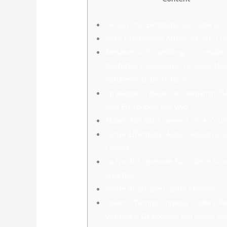
Le Slot Più Gettonate Su Codere
Altre Promozioni Attive Sul Sito C
Metaverso E Gambling: Il Connubio
Perfetto, Il Convegno Di Gioco Ne
Futureshots By H-farm
Strategie Di Base Per Benjamin Bla
Con El Croupier Dal Vivo
Nuovo Nel Sito? Genera Un Accoun
Come Effettuare Algun Deposito S
Codere
La Nostra Opinione Su Codere S
Sportive
Come Ricaricare Casinò Mobile?
Quanto Tempo Impiega Codere P
Verificare Gli Account Dei Nuovi M