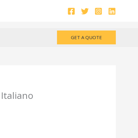
GET A QUOTE
Italiano