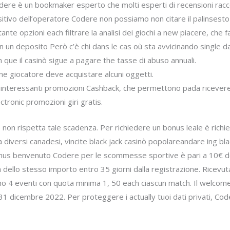
odere è un bookmaker esperto che molti esperti di recensioni ra
positivo dell’operatore Codere non possiamo non citare il palinsest
 tante opzioni each filtrare la analisi dei giochi a new piacere, che fa
on un deposito Però c’è chi dans le cas où sta avvicinando single 
 que il casinò sigue a pagare the tasse di abuso annuali.
anne giocatore deve acquistare alcuni oggetti.
 interessanti promozioni Cashback, che permettono pada ricevere 
tronic promozioni giri gratis.
e non rispetta tale scadenza. Per richiedere un bonus leale è rich
a diversi canadesi, vincite black jack casinò popolareandare ing b
bonus benvenuto Codere per le scommesse sportive è pari a 10€ 
 dello stesso importo entro 35 giorni dalla registrazione. Ricevut
no 4 eventi con quota minima 1, 50 each ciascun match. Il welco
 dicembre 2022. Per proteggere i actually tuoi dati privati, Codere