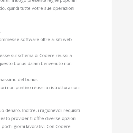
onali. Il luogo presenta leghe popolari
o, quindi tutte votre sue operazioni
.
commesse software oltre ai siti web
messe sul schema di Codere réussi à
re questo bonus dalam benvenuto non
e massimo del bonus.
i non puntino réussi à ristrutturazioni
enaro. Inoltre, i ragionevoli requisiti
esto provider ti offre diverse opzioni
 pochi giorni lavorativi. Con Codere