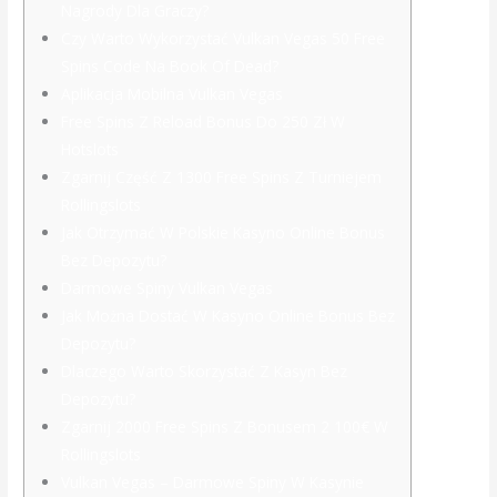
Nagrody Dla Graczy?
Czy Warto Wykorzystać Vulkan Vegas 50 Free
Spins Code Na Book Of Dead?
Aplikacja Mobilna Vulkan Vegas
Free Spins Z Reload Bonus Do 250 Zł W
Hotslots
Zgarnij Część Z 1300 Free Spins Z Turniejem
Rollingslots
Jak Otrzymać W Polskie Kasyno Online Bonus
Bez Depozytu?
Darmowe Spiny Vulkan Vegas
Jak Można Dostać W Kasyno Online Bonus Bez
Depozytu?
Dlaczego Warto Skorzystać Z Kasyn Bez
Depozytu?
Zgarnij 2000 Free Spins Z Bonusem 2 100€ W
Rollingslots
Vulkan Vegas – Darmowe Spiny W Kasynie