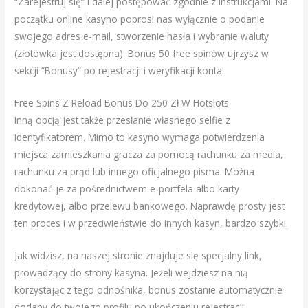
“Zarejestruj się” i dalej postępować zgodnie z instrukcjami. Na
początku online kasyno poprosi nas wyłącznie o podanie
swojego adres e-mail, stworzenie hasła i wybranie waluty
(złotówka jest dostępna). Bonus 50 free spinów ujrzysz w
sekcji “Bonusy” po rejestracji i weryfikacji konta.
Free Spins Z Reload Bonus Do 250 Zł W Hotslots
Inną opcją jest także przesłanie własnego selfie z
identyfikatorem. Mimo to kasyno wymaga potwierdzenia
miejsca zamieszkania gracza za pomocą rachunku za media,
rachunku za prąd lub innego oficjalnego pisma. Można
dokonać je za pośrednictwem e-portfela albo karty
kredytowej, albo przelewu bankowego. Naprawdę prosty jest
ten proces i w przeciwieństwie do innych kasyn, bardzo szybki.
Jak widzisz, na naszej stronie znajduje się specjalny link,
prowadzący do strony kasyna. Jeżeli wejdziesz na nią
korzystając z tego odnośnika, bonus zostanie automatycznie
dodany do twojego profilu po ukończeniu rejestracji.