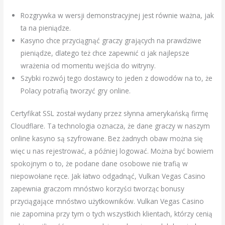
Rozgrywka w wersji demonstracyjnej jest równie ważna, jak
ta na pieniądze.
Kasyno chce przyciągnąć graczy grających na prawdziwe
pieniądze, dlatego też chce zapewnić ci jak najlepsze
wrażenia od momentu wejścia do witryny.
Szybki rozwój tego dostawcy to jeden z dowodów na to, że
Polacy potrafią tworzyć gry online.
Certyfikat SSL został wydany przez słynna amerykańską firmę
Cloudflare. Ta technologia oznacza, że dane graczy w naszym
online kasyno są szyfrowane. Bez żadnych obaw można się
więc u nas rejestrować, a później logować. Można być bowiem
spokojnym o to, że podane dane osobowe nie trafią w
niepowołane ręce. Jak łatwo odgadnąć, Vulkan Vegas Casino
zapewnia graczom mnóstwo korzyści tworząc bonusy
przyciągające mnóstwo użytkowników. Vulkan Vegas Casino
nie zapomina przy tym o tych wszystkich klientach, którzy cenią