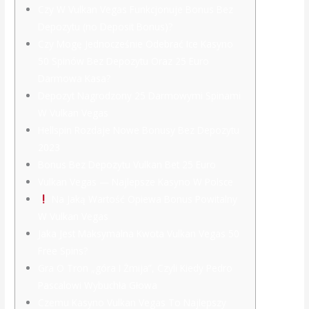
Czy W Vulkan Vegas Funkcjonuje Bonus Bez
Depozytu (no Deposit Bonus)?
Czy Mogę Jednocześnie Odebrać Ice Kasyno
50 Spinów Bez Depozytu Oraz 25 Euro
Darmowa Kasa?
Depozyt Nagrodzony 25 Darmowymi Spinami
W Vulkan Vegas
Hellspin Rozdaje Nowe Bonusy Bez Depozytu
2023
Bonus Bez Depozytu Vulkan Bet 25 Euro
Vulkan Vegas — Najlepsze Kasyno W Polsce
Na Jaką Wartość Opiewa Bonus Powitalny
W Vulkan Vegas
Jaka Jest Maksymalna Kwota Vulkan Vegas 50
Free Spins?
Gra O Tron „góra I Żmija”, Czyli Kiedy Pedro
Pascalowi Wybuchła Głowa
Czemu Kasyno Vulkan Vegas To Najlepszy