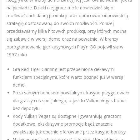
na pieniądze. Dzięki niej gracz może dowiedzieć się o
możliwościach danej produkcji oraz opracować odpowiednią
strategię dostosowaną do swoich możliwości. Poniżej
przedstawiamy kilka hitowych produkcji, przy których można
się zabawić w wersji demo oraz na poważnie. W branży
oprogramowania gier kasynowych Play’n GO pojawił się w
1997 roku.
Gra Red Tiger Gaming jest przepełniona ciekawymi
funkcjami specjalnymi, które warto poznać już w wersji
demo.
Poza samym bonusem powitalnym, kasyno przygotowało
dla graczy coś specjalnego, a jest to Vulkan Vegas bonus
bez depozytu.
Kody Vulkan Vegas są dostępne i gwarantują graczom
dodatkowe, ekskluzywne promocje bądź znacznie
zwiększają już obecnie oferowane przez kasyno bonusy.
Najpierw musisz tylko poznać listę gier, które objęte są