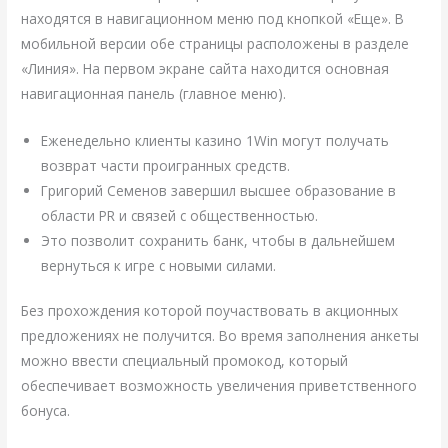
находятся в навигационном меню под кнопкой «Еще». В
мобильной версии обе страницы расположены в разделе
«Линия». На первом экране сайта находится основная
навигационная панель (главное меню).
Еженедельно клиенты казино 1Win могут получать
возврат части проигранных средств.
Григорий Семенов завершил высшее образование в
области PR и связей с общественностью.
Это позволит сохранить банк, чтобы в дальнейшем
вернуться к игре с новыми силами.
Без прохождения которой поучаствовать в акционных
предложениях не получится. Во время заполнения анкеты
можно ввести специальный промокод, который
обеспечивает возможность увеличения приветственного
бонуса.