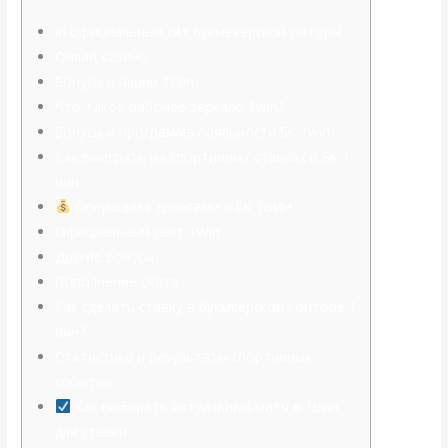
in официальный сйт букмекерской онторы
Онлай казино
Бонусы и акции 1Win
Что такое рабочее зеркало 1win?
Бонусы и программа лояльности БК 1win
Как выиграть на спортивных ставках в БК 1
вин
Операции с деньгами в БК 1ВИН
Официальный сайт 1Win
Другие бонусы
Пополнение счета
Как сделать ставку в букмкерской конторе 1
вин?
Статистика и результаты спортивных
событий
Как выбирать актуальный матч в 1Вин,
для ставки