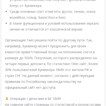
бонус от букмекера.
Среди основных соит отметить футол, теннис, хокке,
волейбол, гольф, баскетбол и бокс.
В плане функционала и условий использования зеркало
ничем не отличается от классической версии.
Организация 1win решила пойти по другому пути. Так,
например, букмекер может предложить для своих
клиентов приветственный бонус на пополнение счета в
размере до 500%. Получение, которого распределено на
четыре первых депозита. По статистике 1Win сайт, более
30% пользователей букмекера 1ВИН это жители РФ и
стран СНГ. На данный момент, согласно с действующим
правилам по Российскому законодательству на
официальный сайт нет доступа.
Операции с деньгами в БК 1ВИН
На главном сайте страницы со статистикой и результатами