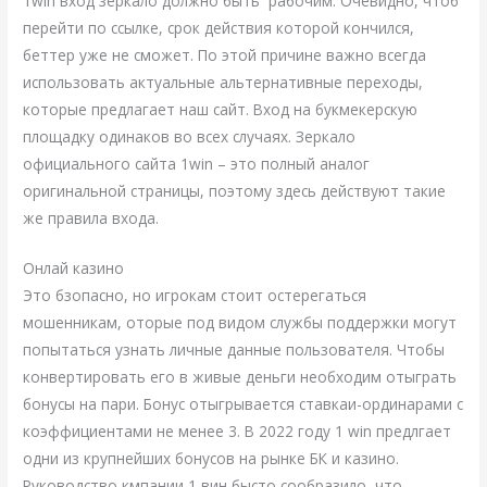
1win вход зеркало должно быть рабочим. Очевидно, чтоб
перейти по ссылке, срок действия которой кончился,
беттер уже не сможет. По этой причине важно всегда
использовать актуальные альтернативные переходы,
которые предлагает наш сайт. Вход на букмекерскую
площадку одинаков во всех случаях. Зеркало
официального сайта 1win – это полный аналог
оригинальной страницы, поэтому здесь действуют такие
же правила входа.
Онлай казино
Это бзопасно, но игрокам стоит остерегаться
мошенникам, оторые под видом службы поддержки могут
попытаться узнать личные данные пользователя. Чтобы
конвертировать его в живые деньги необходим отыграть
бонусы на пари. Бонус отыгрывается ставкаи-ординарами с
коэффициентами не менее 3. В 2022 году 1 win предлгает
одни из крупнейших бонусов на рынке БК и казино.
Руководство кмпании 1 вин бысто сообразило, что