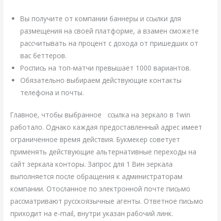
Вы получите от компании баннеры и ссылки для
размещения на своей платформе, а взамен сможете
рассчитывать на процент с дохода от пришедших от
вас беттеров.
Роспись на топ-матчи превышает 1000 вариантов.
Обязательно выбираем действующие контакты
телефона и почты.
Главное, чтобы выбранное ссылка на зеркало в 1win
работало. Однако каждая предоставленный адрес имеет
ограниченное время действия. Букмекер советует
применять действующие альтернативные переходы на
сайт зеркала конторы. Запрос для 1 Вин зеркала
выполняется после обращения к администраторам
компании. Отосланное по электронной почте письмо
рассматривают русскоязычные агенты. Ответное письмо
приходит на e-mail, внутри указан рабочий линк.