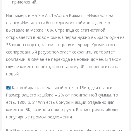
приложений.
Например, в матче АПЛ «Астон Вилла» – «Ньюкасл» на
ставку «Ничья хотя бы в одном из таймов – да/нет»
выставлена маржа 10%. Страница со статистикой
открывается в новом окне. Сперва нужно выбрать один из
33 видов спорта, затем – страну и турнир. Кроме этого,
скопированный ресурс помогает сохранить авторитет
компании, в случае ее перехода на новый домен. В таком
случае клиент, переходя по старому URL, переносится на
новый.
Как выбирать актуальный матч в 1Вин, для ставки
Размер вашего кэшбэка – 2% от проигранной суммы, то
есть, 1800 р. У 1Win есть бонусы и акции отдельно для
клиентов БК, казино и покер-рума. Рассмотрим наиболее
популярные промо-предложения.
В «1Вин» можно сыграть в классические фруктовые слоты,