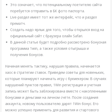
Это означает, что потенциальному поетителю сайта
поребуется отправить в БК фото паспорта.
Live-раздел имеет тот же интерфейс, что и раздел
прематч.
Создать надо ярлык для того, чтобы открылся вход на
официальный сайт с браузера олайн Safari.
В данной статье будет подробно рассмотрено бонусная
программа 1win, а также условия отыгрыша и
получения бонусов.
Начиная менять тактику, нарушая правила, начинается
хаос в стратегии ставок. Приведем советы для новеньких,
которые планируют начинать игру с букмекером. В случаях
нарушений пунктов правил, 1Win регистрация и учетная
запись может быть заблокирована вместе с накопленными
бонусами и деньгами на личном счёте. После создания
аккаунта, новому пользователю дарят 1Win бонус. Его
можно успешно применить для развития и стартового