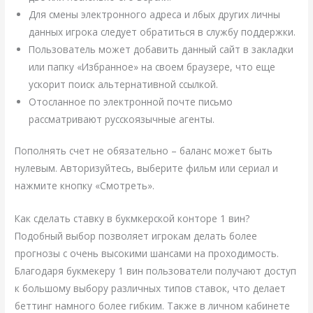
Для смены электронного адреса и лбых других личны
данных игрока следует обратиться в службу поддержки.
Пользователь может добавить данный сайт в закладки
или папку «Избранное» на своем браузере, что еще
ускорит поиск альтернативной ссылкой.
Отосланное по электронной почте письмо
рассматривают русскоязычные агенты.
Пополнять счет не обязательно – баланс может быть
нулевым. Авторизуйтесь, выберите фильм или сериал и
нажмите кнопку «Смотреть».
Как сделать ставку в букмкерской конторе 1 вин?
Подобный выбор позволяет игрокам делать более
прогнозы с очень высокими шансами на проходимость.
Благодаря букмекеру 1 вин пользователи получают доступ
к большому выбору различных типов ставок, что делает
беттинг намного более гибким. Также в личном кабинете