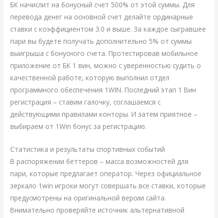
БК начислит на бонусный счет 500% от этой суммы. Для
перевода денег на основной счет делайте ординарные
ставки с коэффициентом 3.0 и выше. За каждое сыгравшее
пари вы будете получать дополнительно 5% от суммы
выигрыша с бонусного счета. Протестировав мобильное
приложение от БК 1 вин, можно с уверенностью судить о
качественной работе, которую выполнил отдел
программного обеспечения 1WIN. Последний этап 1 Вин
регистрация – ставим галочку, соглашаемся с
действующими правилами конторы. И затем приятное –
выбираем от 1Win бонус за регистрацию.
Статистика и результаты спортивных событий
В распоряжении беттеров – масса возможностей для
пари, которые предлагает оператор. Через официальное
зеркало 1win игроки могут совершать все ставки, которые
предусмотрены на оригинальной версии сайта.
Внимательно проверяйте источник альтернативной