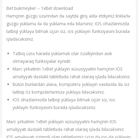
Bet bukmeyker – 1xBet download
Həmçinin güzgü üzərindən də saytda giriş əldə etdiyiniz linklərlə
güzgü yükləmə ilə də yükləmə edə bilərsiniz. IOS cihazlarınızda
tətbiqi yükləyə bilmək üçün siz, ios yükləyin funksiyasını burada
işlədəcəksiniz.
Tətbiq üzrə harada yükləmək olar özəlliyindən asılı
olmayaraq funksiyalar eynidir.
Mərc şirkətinin 1xBet yükləyin xüsusiyyətini həmçinin IOS
əməliyyatı dəstəkli tabletlədə rahat olaraq işlədə biləcəksiniz.
Bütün bunlardan əlavə, kompüterə yükləyin vasitəsilə də siz
tətbiqi öz kompüterlərinizə yükləyə biləcəksiniz.
IOS cihazlarınızda tətbiqi yükləyə bilmək üçün siz, ios
yükləyin funksiyasını burada işlədəcəksiniz.
Mərc şirkətinin 1xBet yükləyin xüsusiyyətini həmçinin IOS
əməliyyatı dəstəkli tabletlədə rahat olaraq işlədə biləcəksiniz.
IOS əməliyyatı sistemli olan tabletləriniz üçün də ios-da yükləyin