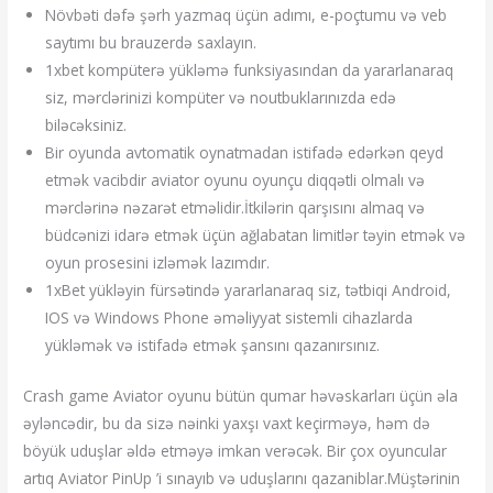
Növbəti dəfə şərh yazmaq üçün adımı, e-poçtumu və veb
saytımı bu brauzerdə saxlayın.
1xbet kompüterə yükləmə funksiyasından da yararlanaraq
siz, mərclərinizi kompüter və noutbuklarınızda edə
biləcəksiniz.
Bir oyunda avtomatik oynatmadan istifadə edərkən qeyd
etmək vacibdir aviator oyunu oyunçu diqqətli olmalı və
mərclərinə nəzarət etməlidir.İtkilərin qarşısını almaq və
büdcənizi idarə etmək üçün ağlabatan limitlər təyin etmək və
oyun prosesini izləmək lazımdır.
1xBet yükləyin fürsətində yararlanaraq siz, tətbiqi Android,
IOS və Windows Phone əməliyyat sistemli cihazlarda
yükləmək və istifadə etmək şansını qazanırsınız.
Crash game Aviator oyunu bütün qumar həvəskarları üçün əla
əyləncədir, bu da sizə nəinki yaxşı vaxt keçirməyə, həm də
böyük uduşlar əldə etməyə imkan verəcək. Bir çox oyuncular
artıq Aviator PinUp ’i sınayıb və uduşlarını qazaniblar.Müştərinin