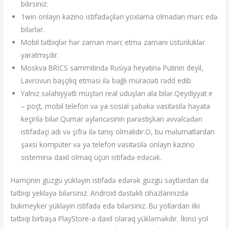
bilirsiniz.
1win onlayn kazino istifadəçiləri yoxlama olmadan mərc edə
bilərlər.
Mobil tətbiqlər hər zaman mərc etmə zamanı üstünlüklər
yaratmışdır.
Moskva BRİCS sammitində Rusiya heyətinə Putinin deyil,
Lavrovun başçılıq etməsi ilə bağlı müraciəti rədd edib
Yalnız səlahiyyətli müştəri real uduşları ala bilər.Qeydiyyat e
– poçt, mobil telefon və ya sosial şəbəkə vasitəsilə həyata
keçirilə bilər.Qumar əyləncəsinin pərəstişkarı əvvəlcədən
istifadəçi adı və şifrə ilə tanış olmalıdır.O, bu məlumatlardan
şəxsi kompüter və ya telefon vasitəsilə onlayn kazino
sisteminə daxil olmaq üçün istifadə edəcək.
Həmçinin güzgü yükləyin istifadə edərək güzgü saytlardan da
tətbiqi yekləyə bilərsiniz. Android dəstəkli cihazlarınızda
bukmeyker yükləyin istifadə edə bilərsiniz. Bu yollardan ilki
tətbiqi birbaşa PlayStore-a daxil olaraq yükləməkdir. İkinci yol