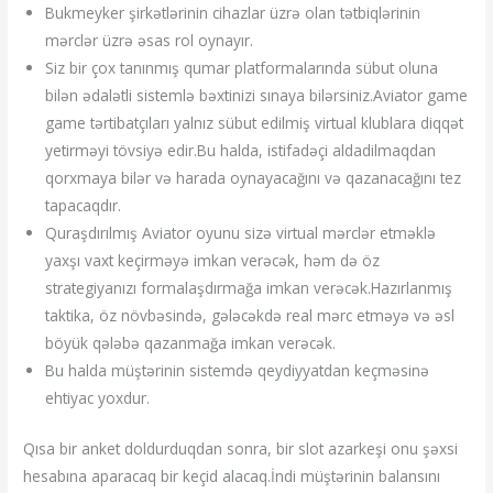
Bukmeyker şirkətlərinin cihazlar üzrə olan tətbiqlərinin
mərclər üzrə əsas rol oynayır.
Siz bir çox tanınmış qumar platformalarında sübut oluna
bilən ədalətli sistemlə bəxtinizi sınaya bilərsiniz.Aviator game
game tərtibatçıları yalnız sübut edilmiş virtual klublara diqqət
yetirməyi tövsiyə edir.Bu halda, istifadəçi aldadilmaqdan
qorxmaya bilər və harada oynayacağını və qazanacağını tez
tapacaqdır.
Quraşdırılmış Aviator oyunu sizə virtual mərclər etməklə
yaxşı vaxt keçirməyə imkan verəcək, həm də öz
strategiyanızı formalaşdırmağa imkan verəcək.Hazırlanmış
taktika, öz növbəsində, gələcəkdə real mərc etməyə və əsl
böyük qələbə qazanmağa imkan verəcək.
Bu halda müştərinin sistemdə qeydiyyatdan keçməsinə
ehtiyac yoxdur.
Qısa bir anket doldurduqdan sonra, bir slot azarkeşi onu şəxsi
hesabına aparacaq bir keçid alacaq.İndi müştərinin balansını