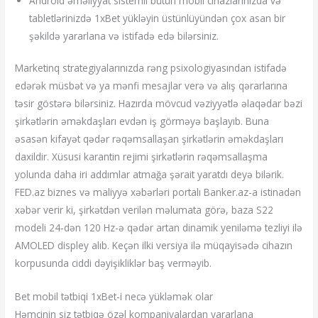
Android əməliyyat sistemli bütün mobil cihazlarınızda və
tabletlərinizdə 1xBet yükləyin üstünlüyündən çox asan bir
şəkildə yararlana və istifadə edə bilərsiniz.
Marketinq strategiyalarınızda rəng psixologiyasından istifadə
edərək müsbət və ya mənfi mesajlar verə və alış qərarlarına
təsir göstərə bilərsiniz. Hazırda mövcud vəziyyətlə əlaqədar bəzi
şirkətlərin əməkdaşları evdən iş görməyə başlayıb. Buna
əsasən kifayət qədər rəqəmsallaşan şirkətlərin əməkdaşları
daxildir. Xüsusi karantin rejimi şirkətlərin rəqəmsallaşma
yolunda daha iri addımlar atmağa şərait yaratdı deyə bilərik.
FED.az biznes və maliyyə xəbərləri portalı Banker.az-a istinadən
xəbər verir ki, şirkətdən verilən məlumata görə, baza S22
modeli 24-dən 120 Hz-ə qədər artan dinamik yeniləmə tezliyi ilə
AMOLED displey alıb. Keçən ilki versiya ilə müqayisədə cihazın
korpusunda ciddi dəyişikliklər baş verməyib.
Bet mobil tətbiqi 1xBet-i necə yükləmək olar
Həmçinin siz tətbiqə özəl kompaniyalardan yararlana