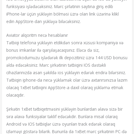
funksiyası işlədəcəksiniz. Mərc şirlətinin saytına giriş edib
iPhone-lar üçün yükləyin bölməsi üzrə olan link üzərinə klikl
edin AppStore-dan yükləyə biləcəksiniz.
Aviator alqoritm necə hesablanır
Tətbiqi telefona yükləyin etdikdən sonra xüsusi kompaniya və
bonus imkanlar ilə qarşılaşacaqsınız. Eləcə də siz,
promokodumuzu işlədərək ilk depozitiniz üzrə 144 USD bonusu
əldə edəcəksiniz. Mərc şirkətinin tətbiqini IOS dəstəkli
cihazlarınızda asan şəkildə ios yükləyin edərək endirə bilərsiniz.
Tətbiqin iphone-da necə yükləmək olar üzrə axtarırsınızsa lazım
olacaq 1xBet tətbiqini AppStore-a daxil olaraq yükləmə etmək
olacaqdır.
Şirkətin 1xBet tətbiqetməsini yükləyin bunlardan əlavə sizə bir
sıra əlavə funksiyalar təklif edəcəkdir. Bunlara misal olaraq
Android və IOS tətbiqlər üzrə oyunları track edərək olaraq
izləməyi göstərə bilərik. Bununla da 1xBet mərc şirkətinin PC-də