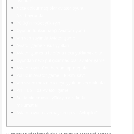
oyunu ?
Necə doldurmaq olar aviator oyunu
Azərbaycanda
PC üçün 1xBet yükləyin
Oyunun funksionallığı Aviator oyunu
win veb saytında Aviator game
Aviator game xüsusiyyətləri
Aviator gamenu telefona necə yükləmək olar
Oyundan necə pul çıxarmaq olar aviator game
Aviator oyunu’ nu hardan tapmaq olar
Pul üçün Aviator game – Rəsmi sayt
win sistemində necə qeydiyyatdan keçmək olar
Pin – Up – da Aviator game
Bet tətbiqetməsini yükləyin ətrafında
məlumatlar
Aviator oyunu azerbaycan qəza “Avtopilot”