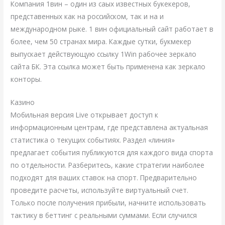
Компания 1вин – один из саых известных букекеров,
представенных как на российском, так и на и
международном рыке. 1 вин официальный сайт работает в
более, чем 50 странах мира. Каждые сутки, букмекер
выпускает действующую ссылку 1Win рабочее зеркало
сайта БК. Эта ссылка может быть применена как зеркало
конторы.
Казино
Мобильная версия Live открывает доступ к
информационным центрам, где представлена актуальная
статистика о текущих событиях. Раздел «линия»
предлагает события публикуются для каждого вида спорта
по отдельности. Разберитесь, какие стратегии наиболее
подходят для ваших ставок на спорт. Предварительно
проведите расчеты, используйте виртуальный счет.
Только после получения прибыли, начните использовать
тактику в беттинг с реальными суммами. Если случился