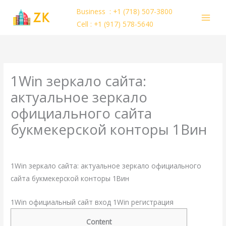
Skip
Business : +1 (718) 507-3800
to
Cell : +1 (917) 578-5640
content
1Win зеркало сайта:
актуальное зеркало
официального сайта
букмекерской конторы 1Вин
/
Uncategorized
/ By
ejayakumar15
1Win зеркало сайта: актуальное зеркало официального
сайта букмекерской конторы 1Вин
1Win официальный сайт вход 1Win регистрация
Content