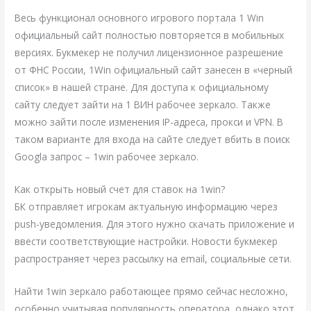
Весь функционал основного игрового портала 1 Win
официальный сайт полностью повторяется в мобильных
версиях. Букмекер не получил лицензионное разрешение
от ФНС России, 1Win официальный сайт занесен в «черный
список» в нашей стране. Для доступа к официальному
сайту следует зайти на 1 ВИН рабочее зеркало. Также
можно зайти после изменения IP-адреса, прокси и VPN. В
таком варианте для входа на сайте следует вбить в поиск
Googlа запрос – 1win рабочее зеркало.
Как открыть новый счет для ставок на 1win?
БК отправляет игрокам актуальную информацию через
push-уведомления. Для этого нужно скачать приложение и
ввести соответствующие настройки. Новости букмекер
распространяет через рассылку на email, социальные сети.
Найти 1win зеркало работающее прямо сейчас несложно,
особенно учитывая популярность оператора, однако этот