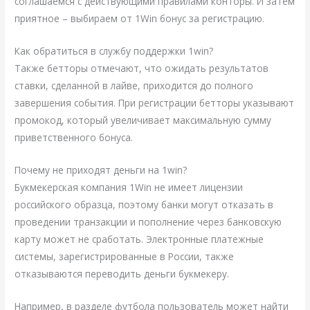
соглашаемся с действующими правилами конторы. И затем
приятное – выбираем от 1Win бонус за регистрацию.
Как обратиться в службу поддержки 1win?
Также бетторы отмечают, что ожидать результатов
ставки, сделанной в лайве, приходится до полного
завершения события. При регистрации бетторы указывают
промокод, который увеличивает максимальную сумму
приветственного бонуса.
Почему не приходят деньги на 1win?
Букмекерская компания 1Win не имеет лицензии
российского образца, поэтому банки могут отказать в
проведении транзакции и пополнение через банковскую
карту может не сработать. Электронные платежные
системы, зарегистрированные в России, также
отказываются переводить деньги букмекеру.
Например, в разделе футбола пользователь может найти