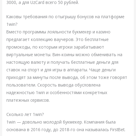
3000, а для UzCard всего 50 рублей.
Каковы требования по отыгрышу бонусов на платформе
1win?
Вместо программы лояльности букмекер и казино
предлагает коллекцию ваучеров. Это бесплатные
промокоды, по которым игроки зарабатывают
виртуальные монеты. Вин-коины можно обменивать на
настоящую валюту и получать бесплатные деньги для
ставок на спорт и для игры в аппараты. Чаще деньги
приходят за минуты после вывода, об этом тоже говорят
пользователи. Скорость вывода обусловлена
надежностью 1win и особенностями конкретных
платежных сервисов.
Сколько лет 1win?
1win — довольно молодой букмекер. Компания была
основана в 2016 году, до 2018-го она называлась FirstBet.