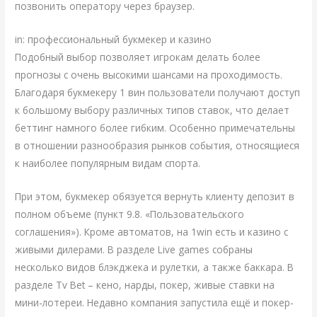
позвонить оператору через браузер.
in: профессиональный букмекер и казино
Подобный выбор позволяет игрокам делать более
прогнозы с очень высокими шансами на проходимость.
Благодаря букмекеру 1 вин пользователи получают доступ
к большому выбору различных типов ставок, что делает
беттинг намного более гибким. Особенно примечательны
в отношении разнообразия рынков события, относящиеся
к наиболее популярным видам спорта.
При этом, букмекер обязуется вернуть клиенту депозит в
полном объеме (пункт 9.8. «Пользовательского
соглашения»). Кроме автоматов, на 1win есть и казино с
живыми дилерами. В разделе Live games собраны
несколько видов блэкджека и рулетки, а также баккара. В
разделе Tv Bet – кено, нарды, покер, живые ставки на
мини-лотереи. Недавно компания запустила ещё и покер-