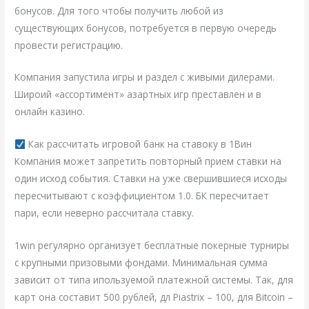
бонусов. Для того чтобы получить любой из
существующих бонусов, потребуется в первую очередь
провести регистрацию.
Компания запустила игры и раздел с живыми дилерами.
Широий «ассортимент» азартных игр преставлен и в
онлайн казино.
Как рассчитать игровой банк на ставоку в 1Вин
Компания может запретить повторный прием ставки на
один исход события. Ставки на уже свершившиеся исходы
пересчитывают с коэффициентом 1.0. БК пересчитает
пари, если неверно рассчитала ставку.
1win регулярно организует бесплатные покерные турниры
с крупными призовыми фондами. Минимальная сумма
зависит от типа ипользуемой платежной системы. Так, для
карт она составит 500 рублей, дл Piastrix – 100, для Bitcoin –