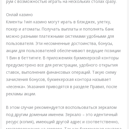
рум с возможностью играть на нескольких столах сразу.
Онлай казино
Клиенты 1win казино могут ирать в блэкджек, улетку,
покер и атоматы. Получать выплаты и пополнять банк
можно разными платежными системами удобными для
пользователя. Эти несомненные достоинства, бонусы,
акции для пользователей обеспечивают ведущие позиции
1 Вин в беттигнге. В приложениях букмекерской конторы
предусмотрено все для регистрации, удобного открытия
ставок, выполнения финансовых операций. Такую схему
зачисления бонусов, букмекерская контора называет
«лесенка». Указания приводятся в разделе Правил, после
рекламы акции.
В этом случае рекомендуется воспольоваться зеркалом
под другим доменым именем. Зеркало – это идентичный
ресурс (копия), имеющий другой адрес и соответственно,
местоположение на сервере. Так как букмекеская контора